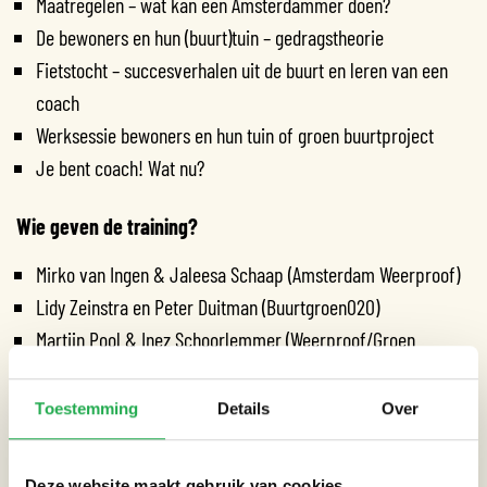
Maatregelen – wat kan een Amsterdammer doen?
De bewoners en hun (buurt)tuin – gedragstheorie
Fietstocht – succesverhalen uit de buurt en leren van een
coach
Werksessie bewoners en hun tuin of groen buurtproject
Je bent coach! Wat nu?
Wie geven de training?
Mirko van Ingen & Jaleesa Schaap (Amsterdam Weerproof)
Lidy Zeinstra en Peter Duitman (Buurtgroen020)
Martijn Pool & Inez Schoorlemmer (Weerproof/Groen
coaches)
Toestemming
Details
Over
Voorwaarden deelname – Je bent:
Een gedreven Amsterdammer en getrainde vrijwilliger die
Deze website maakt gebruik van cookies