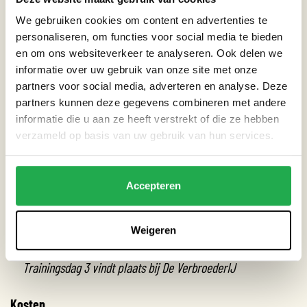
zich in wil zetten voor een groene en klimaatbestendige
We gebruiken cookies om content en advertenties te
stad;
personaliseren, om functies voor social media te bieden
en om ons websiteverkeer te analyseren. Ook delen we
Beschikbaar op alle trainingsmomenten;
informatie over uw gebruik van onze site met onze
Van plan om de opgedane kennis in te zetten en bereid een
partners voor social media, adverteren en analyse. Deze
actieplan te schrijven hoe je dit gaat doen;
partners kunnen deze gegevens combineren met andere
informatie die u aan ze heeft verstrekt of die ze hebben
Data, tijden en locatie
verzameld op basis van uw gebruik van hun services.
Trainingsdag 1: woensdag 2 oktober 18.30 tot 21.00 uur
Trainingsdag 2: woensdag 9 oktober 18.30 tot 21.00 uur
Accepteren
Trainingsdag 3: zaterdag 19 oktober 9.30 tot 16.00 uur
Trainingsdag 1 en 2 vinden plaats in het Hugo de Vries
Weigeren
Gebouw
Trainingsdag 3 vindt plaats bij De VerbroederIJ
Kosten