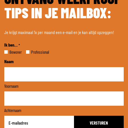
TIPS IN JE MAILBOX:
Je krijgt maximaal 1x per maand een e-mail en je kan altijd opzeggen!
Ik ben...
*
Bewoner
Professional
Naam
Voornaam
Achternaam
E-
mailadres