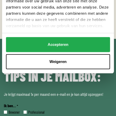
3. Zet je
locatie aan
en ga naar het startpunt.
informatie over uw gebruik van onze site met onze
partners voor social media, adverteren en analyse. Deze
4. Druk op
start.
partners kunnen deze gegevens combineren met andere
5. Volg de kaart en loop of fiets in je eigen tempo.
informatie die u aan ze heeft verstrekt of die ze hebben
verzameld op basis van uw gebruik van hun services.
Accepteren
ONTVANG WEERPROOF
Weigeren
TIPS IN JE MAILBOX:
Je krijgt maximaal 1x per maand een e-mail en je kan altijd opzeggen!
Ik ben...
*
Bewoner
Professional