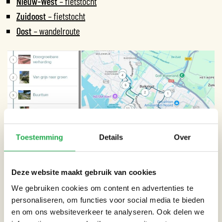
Nieuw-West
– fietstocht
Zuidoost
– fietstocht
Oost
– wandelroute
Toestemming
Details
Over
Deze website maakt gebruik van cookies
ZO WERKT DE APP
We gebruiken cookies om content en advertenties te
1. Download de gratis
IZI Travel-app
.
personaliseren, om functies voor social media te bieden
2. Open de link van de route in de app.
en om ons websiteverkeer te analyseren. Ook delen we