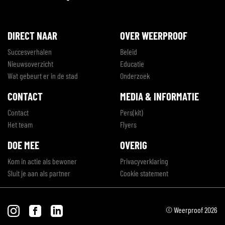
DIRECT NAAR
OVER WEERPROOF
Succesverhalen
Beleid
Nieuwsoverzicht
Educatie
Wat gebeurt er in de stad
Onderzoek
CONTACT
MEDIA & INFORMATIE
Contact
Pers(kit)
Het team
Flyers
DOE MEE
OVERIG
Kom in actie als bewoner
Privacyverklaring
Sluit je aan als partner
Cookie statement
© Weerproof 2026