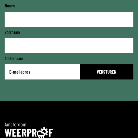
Naam
Voornaam
Achternaam
E-
mailadres
*