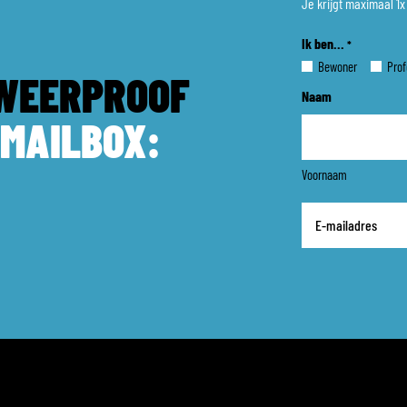
Je krijgt maximaal 1
Ik ben...
*
Bewoner
Prof
WEERPROOF
Naam
 MAILBOX:
Voornaam
E-
mailadres
*