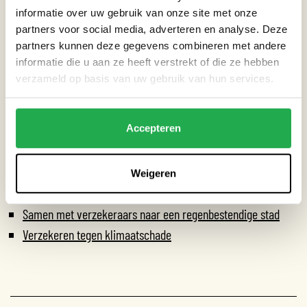
informatie over uw gebruik van onze site met onze
DOWNLOAD HET RAPPORT
partners voor social media, adverteren en analyse. Deze
partners kunnen deze gegevens combineren met andere
Rapport:
Van last naar les. Samen met de verzekeraars naar
informatie die u aan ze heeft verstrekt of die ze hebben
een regenbestendige stad
verzameld op basis van uw gebruik van hun services.
Accepteren
LEES MEER
Weigeren
Leren van schade voor het vergroten van woongenot
Samen met verzekeraars naar een regenbestendige stad
Verzekeren tegen klimaatschade