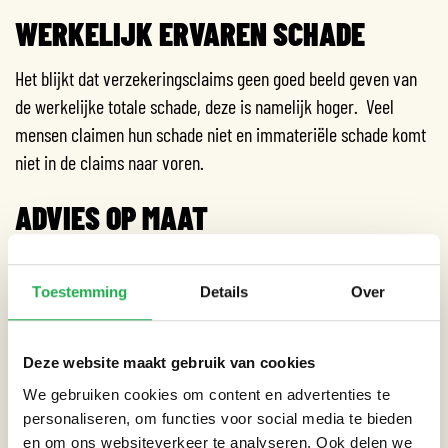
WERKELIJK ERVAREN SCHADE
Het blijkt dat verzekeringsclaims geen goed beeld geven van
de werkelijke totale schade, deze is namelijk hoger. Veel
mensen claimen hun schade niet en immateriële schade komt
niet in de claims naar voren.
ADVIES OP MAAT
Er liggen kansen voor gemeenten, waterschappen en
verzekeraars om het waterbewustzijn bij bewoners en klanten
Toestemming
Details
Over
te vergroten. Door op elkaar afgestemd en met een
gezamenlijk doel te communiceren over de mogelijkheden
Deze website maakt gebruik van cookies
voor bewoners om wateroverlast te verminderen, stimuleer je
We gebruiken cookies om content en advertenties te
bewoners maatregelen te nemen. Een publiek private
personaliseren, om functies voor social media te bieden
samenwerking biedt meerwaarde.
en om ons websiteverkeer te analyseren. Ook delen we