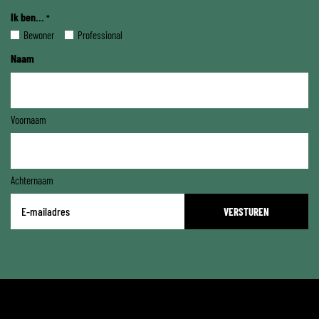
Ik ben...
*
Bewoner
Professional
Naam
Voornaam
Achternaam
E-
mailadres
*