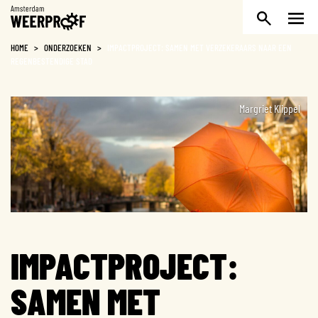
Weerproof
HOME
>
ONDERZOEKEN
>
IMPACTPROJECT: SAMEN MET VERZEKERAARS NAAR EEN
REGENBESTENDIGE STAD
Margriet Klippel
IMPACTPROJECT:
SAMEN MET