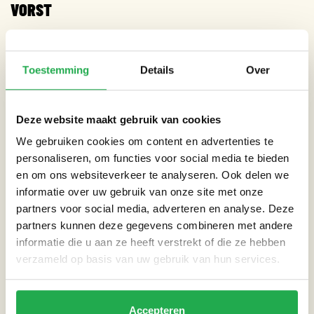
VORST
De klassieke houten ton is mooi, maar bevriest het water, dan
kan de ton beschadigd raken. Kunststof regentonnen zijn
Toestemming
Details
Over
minder gevoelig voor vorst, maar het advies is om voor het
vorstseizoen alle regentonnen leeg te laten lopen en de
koppeling met de regenpijp weg te nemen. In het voorjaar sluit
Deze website maakt gebruik van cookies
je hem weer aan!
We gebruiken cookies om content en advertenties te
personaliseren, om functies voor social media te bieden
SLIMME REGENTON
en om ons websiteverkeer te analyseren. Ook delen we
informatie over uw gebruik van onze site met onze
Een regenton met een besturingssysteem dat je kunt
partners voor social media, adverteren en analyse. Deze
aansluiten op de buienradar, hoe handig zou dat zijn!
partners kunnen deze gegevens combineren met andere
informatie die u aan ze heeft verstrekt of die ze hebben
Verschillende leveranciers onderzoeken de mogelijkheden.
Bas
verzameld op basis van uw gebruik van hun services.
Sala
ontwierp een
slimme regenton
die op verschillende
plekken in Amsterdam tentoon wordt gesteld. Consumenten
moeten nog even wachten.
Accepteren