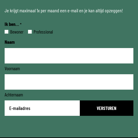
Je krijgt maximaal 1x per maand een e-mail en je kan altijd opzeggen!
Ik ben...
*
Bewoner
Professional
Naam
Voornaam
Achternaam
E-
mailadres
*