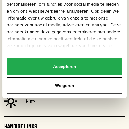
CATEGORIEËN
personaliseren, om functies voor social media te bieden
en om ons websiteverkeer te analyseren. Ook delen we
Dak
informatie over uw gebruik van onze site met onze
partners voor social media, adverteren en analyse. Deze
Straat
partners kunnen deze gegevens combineren met andere
informatie die u aan ze heeft verstrekt of die ze hebben
verzameld op basis van uw gebruik van hun services.
THEMA’S
Accepteren
Droogte
Extreme neerslag
Weigeren
Hitte
HANDIGE LINKS