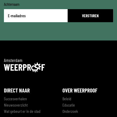
Achternaam
E-
mailadres
*
DIRECT NAAR
OVER WEERPROOF
Succesverhalen
Beleid
Nieuwsoverzicht
Educatie
Wat gebeurt er in de stad
Onderzoek