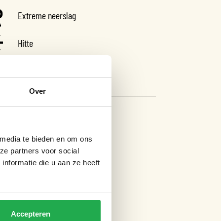
Extreme neerslag
Hitte
Overstromingsrisico
Over
IGE LINKS
ogramma klimaatadaptatie
 media te bieden en om ons
urzaam Amsterdam
ze partners voor social
nformatie die u aan ze heeft
leid Duurzaamheid
eid Groen
bsidies Duurzaam en groen
itter Amsterdam
Accepteren