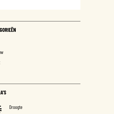
GORIEËN
uw
t
A’S
Droogte