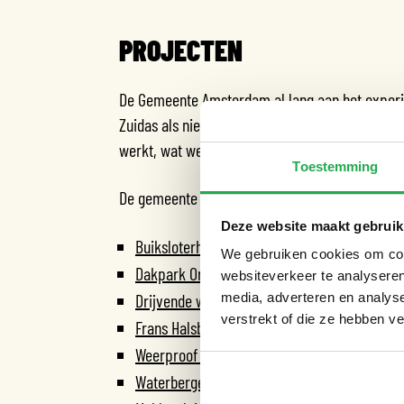
PROJECTEN
De Gemeente Amsterdam al lang aan het experi
Zuidas als nieuwe ontwikkeling. Zo bouwen we 
werkt, wat weer terug te zien is op andere plek
Toestemming
De gemeente Amsterdam werkt in veel projecte
Deze website maakt gebruik
Buiksloterham
We gebruiken cookies om cont
Dakpark Orlyplein
websiteverkeer te analyseren
Drijvende woningen op IJburg
media, adverteren en analys
verstrekt of die ze hebben v
Frans Halsbuurt
Weerproof Betondorp
Waterbergende Burmanstraat