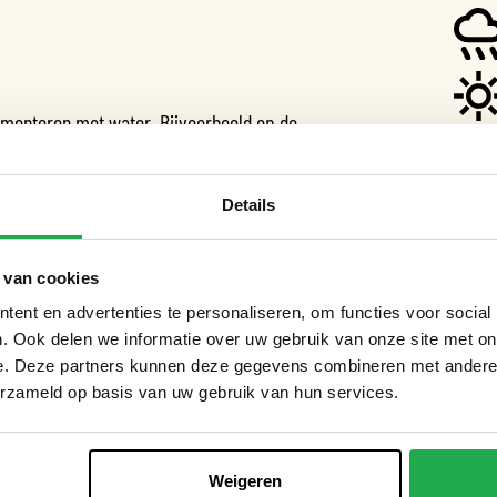
menteren met water. Bijvoorbeeld op de
kennis op, en kunnen we opschalen wat goed
ken in de stad.
Details
n aan een weerproof stad, waaronder:
HAND
 van cookies
Pr
ent en advertenties te personaliseren, om functies voor social
Du
. Ook delen we informatie over uw gebruik van onze site met on
e. Deze partners kunnen deze gegevens combineren met andere i
Be
erzameld op basis van uw gebruik van hun services.
Bel
Su
Tw
Weigeren