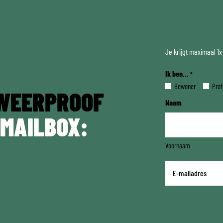
Je krijgt maximaal 1
Ik ben...
*
Bewoner
Prof
WEERPROOF
Naam
 MAILBOX:
Voornaam
E-
mailadres
*