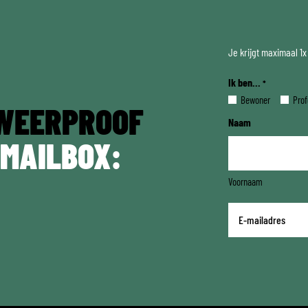
Je krijgt maximaal 1
Ik ben...
*
Bewoner
Prof
WEERPROOF
Naam
 MAILBOX:
Voornaam
E-
mailadres
*