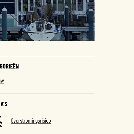
GORIEËN
uw
A’S
Overstromingsrisico