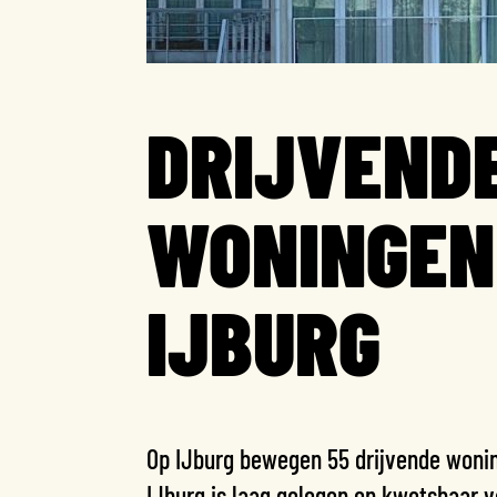
DRIJVEND
WONINGEN
IJBURG
Op IJburg bewegen 55 drijvende woni
IJburg is laag gelegen en kwetsbaar 