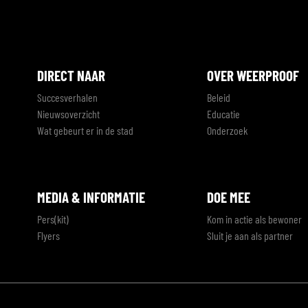
DIRECT NAAR
OVER WEERPROOF
Succesverhalen
Beleid
Nieuwsoverzicht
Educatie
Wat gebeurt er in de stad
Onderzoek
MEDIA & INFORMATIE
DOE MEE
Pers(kit)
Kom in actie als bewoner
Flyers
Sluit je aan als partner