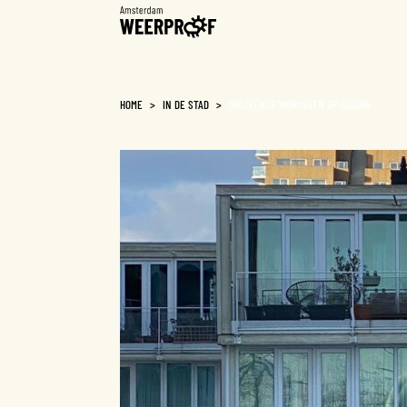
Weerproof
HOME
>
IN DE STAD
>
DRIJVENDE WONINGEN OP IJBURG