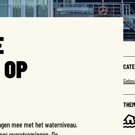
E
 OP
CATE
Gebo
THEM
ngen mee met het waterniveau.
voor overstromingen. De