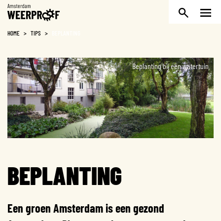
Weerproof
HOME
>
TIPS
>
BEPLANTING
Beplanting bij een watertuin
BEPLANTING
Een groen Amsterdam is een gezond