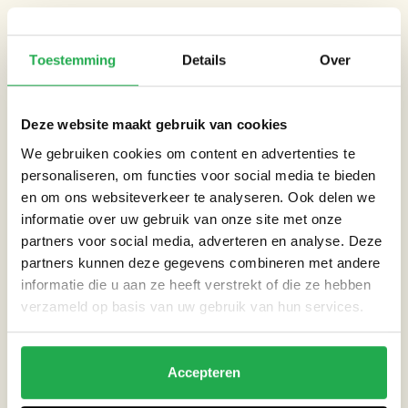
BOMEN
Bomen verminderen wateroverlast, droogte en hittestress door
Toestemming
Details
Over
water op te nemen, vast te houden en te verdampen. Maar hier
geldt opnieuw: kies de boom die past bij de grondsoort en
Deze website maakt gebruik van cookies
locatie.
We gebruiken cookies om content en advertenties te
Sommige bomen doen het uitstekend bij extreem weer, zoals
personaliseren, om functies voor social media te bieden
piekbuien en droogte. Grote ‘klimaatbomen’ zoals de eik, els,
en om ons websiteverkeer te analyseren. Ook delen we
informatie over uw gebruik van onze site met onze
linde, acacia en haagbeuk. En kleinere ‘klimaatbomen’ zoals de
partners voor social media, adverteren en analyse. Deze
elsrijk, esdoorn en
Parrotia persica
.
partners kunnen deze gegevens combineren met andere
informatie die u aan ze heeft verstrekt of die ze hebben
Op hete dagen bieden bomen schaduw en verkoeling. Hoe
verzameld op basis van uw gebruik van hun services.
dichter het bladerdak, des te koeler het onder de boom is. Met
een half transparant bladerdak heb je zowel verkoeling als
licht in je tuin.
Accepteren