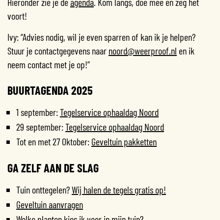
Hieronder zie je de
agenda
. Kom langs, doe mee en zeg het
voort!
Ivy: “Advies nodig, wil je even sparren of kan ik je helpen?
Stuur je contactgegevens naar
noord@weerproof.nl
en ik
neem contact met je op!”
BUURTAGENDA 2025
1 september:
Tegelservice ophaaldag Noord
29 september:
Tegelservice ophaaldag Noord
Tot en met 27 Oktober:
Geveltuin pakketten
GA ZELF AAN DE SLAG
Tuin onttegelen?
Wij halen de tegels gratis op!
Geveltuin aanvragen
Welke
planten
kies ik voor in mijn tuin?