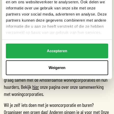
en om ons websiteverkeer te analyseren. Ook delen we
opstarten van een groen project in jouw straat of buurt, of
informatie over uw gebruik van onze site met onze
te wel in de openbare ruimte.
partners voor social media, adverteren en analyse. Deze
WeerGroen coach
: Deze helpt je met vragen over je tuin,
partners kunnen deze gegevens combineren met andere
dak, gevel, geveltuin of buurt. Dus zowel openbare als
informatie die u aan ze heeft verstrekt of die ze hebben
verzameld op basis van uw gebruik van hun services.
private ruimte.
SAMEN AAN DE SLAG: WONINGCORPORATIES IN
Accepteren
NOORD
Meer dan 40 procent van de Amsterdamse woningbouw is in
Weigeren
handen van woningcorporaties. Weerproof vergroent dan ook
graag samen met de Amsterdamse woningcorporaties én hun
huurders, Bekijk
hier
onze pagina over onze samenwerking
met woningcorporaties.
Wil je zelf iets doen met je wooncorporatie en buren?
Organiseer een groen dag! Anderen gingen je al voor met
Onze