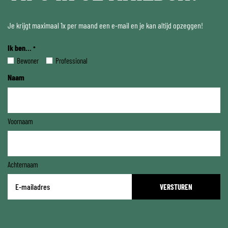
Je krijgt maximaal 1x per maand een e-mail en je kan altijd opzeggen!
Ik ben...
*
Bewoner
Professional
Naam
Voornaam
Achternaam
E-
mailadres
*