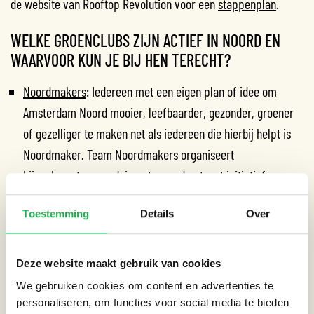
de website van Rooftop Revolution voor een
stappenplan
.
WELKE GROENCLUBS ZIJN ACTIEF IN NOORD EN
WAARVOOR KUN JE BIJ HEN TERECHT?
Noordmakers
: Iedereen met een eigen plan of idee om
Amsterdam Noord mooier, leefbaarder, gezonder, groener
of gezelliger te maken net als iedereen die hierbij helpt is
Noordmaker. Team Noordmakers organiseert
bijeenkomsten en adviseert en ondersteunt initiatiefnemers,
beoordeelt subsidieaanvragen en verwijst u door als dat
Toestemming
Details
Over
nodig is.
Flora4life
: Stichting die in de Florabuurt en Bloemenbuurt
klussen verricht voor wie dat niet zelf kan.
Deze website maakt gebruik van cookies
Groencoaches
: Vier groene initiatiefnemers zijn opgeleid tot
We gebruiken cookies om content en advertenties te
vrijwillige Groen Coach. Deze coaches helpen je met het
personaliseren, om functies voor social media te bieden