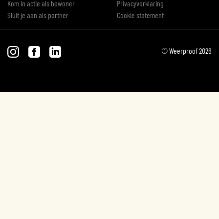
Kom in actie als bewoner
Privacyverklaring
Sluit je aan als partner
Cookie statement
© Weerproof 2026