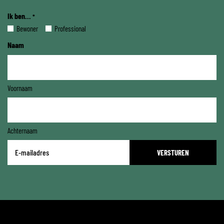
Ik ben...
*
Bewoner
Professional
Naam
Voornaam
Achternaam
E-
mailadres
*