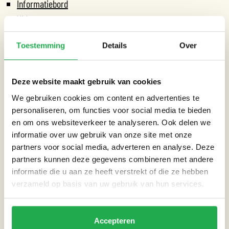
Informatiebord
Video
Locatie: Praterlaan, Amsterdam
Toestemming
Details
Over
Deze website maakt gebruik van cookies
We gebruiken cookies om content en advertenties te
CATEGORIEËN
personaliseren, om functies voor social media te bieden
en om ons websiteverkeer te analyseren. Ook delen we
Straat
informatie over uw gebruik van onze site met onze
partners voor social media, adverteren en analyse. Deze
partners kunnen deze gegevens combineren met andere
THEMA’S
informatie die u aan ze heeft verstrekt of die ze hebben
verzameld op basis van uw gebruik van hun services.
Droogte
Accepteren