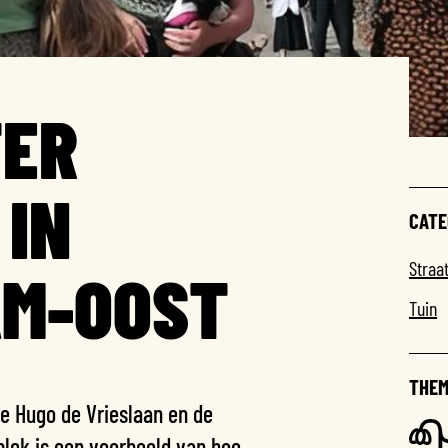
ER
 IN
CATE
Straa
M-OOST
Tuin
THEM
e Hugo de Vrieslaan en de
plek is een voorbeeld van hoe