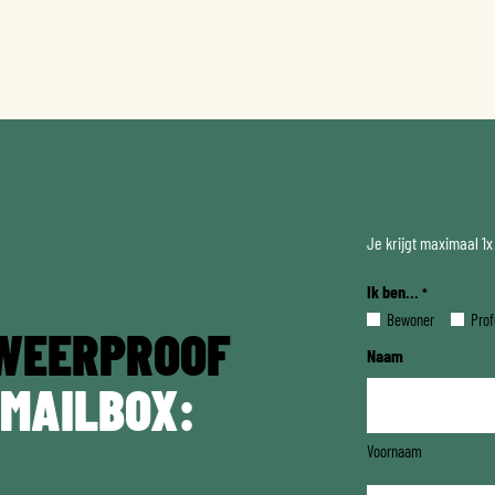
Je krijgt maximaal 1
Ik ben...
*
Bewoner
Prof
WEERPROOF
Naam
 MAILBOX:
Voornaam