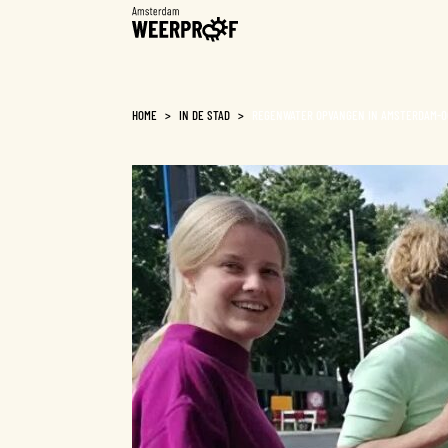
Weerproof
HOME
>
IN DE STAD
>
REGENWATER OPVANGEN IN AMSTERDAM-O