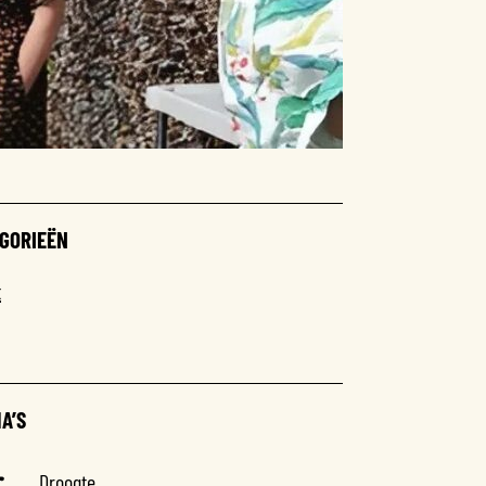
GORIEËN
t
A’S
Droogte