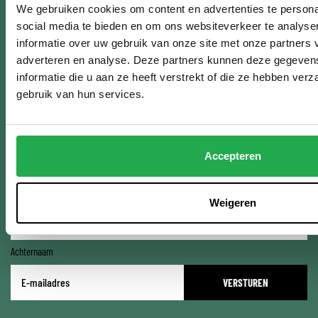
TIPS IN JE MAILBOX:
We gebruiken cookies om content en advertenties te persona
social media te bieden en om ons websiteverkeer te analyse
informatie over uw gebruik van onze site met onze partners 
Je krijgt maximaal 1x per maand een e-mail en je kan altijd opzeggen!
adverteren en analyse. Deze partners kunnen deze gegeve
informatie die u aan ze heeft verstrekt of die ze hebben ver
Ik ben...
*
gebruik van hun services.
Bewoner
Professional
Naam
Accepteren
Voornaam
Weigeren
Achternaam
E-
mailadres
*