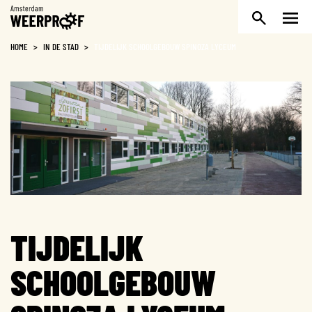
Weerproof
HOME
>
IN DE STAD
>
TIJDELIJK SCHOOLGEBOUW SPINOZA LYCEUM
TIJDELIJK
SCHOOLGEBOUW