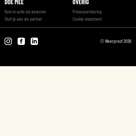
DOE MEE
OVERIG
Kom in actie als bewoner
Privacyverklaring
Sluit je aan als partner
Cookie statement
© Weerproof 2026