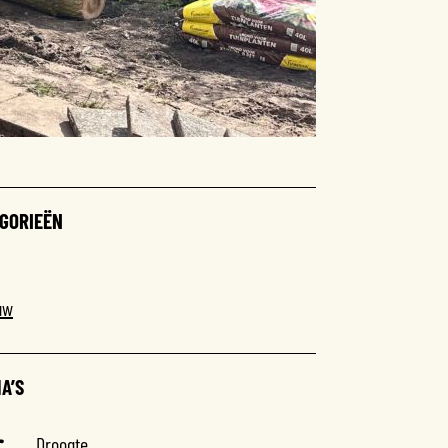
GORIEËN
uw
A’S
Droogte