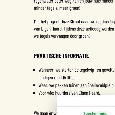
regenwater beter weg kan en jouw huis minder o
minder tegels, meer groen!
Met het project Onze Straat gaan we op dinsdag 
van
Eigen Haard
. Tijdens deze actiedag worde
we tegels vervangen door groen!
PRAKTISCHE INFORMATIE
Wanneer: we starten de tegelwip- en geveltui
eindigen rond 15.00 uur.
Waar: we pakken tuinen aan Snelleveldplein i
Voor wie: huurders van Eigen Haard.
We gaan er weer een leuke dag van maken! In 
Toestemming