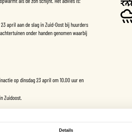
pwarmt als de zon schijnt. Het advies is:
23 april aan de slag in Zuid-Oost bij huurders
n achtertuinen onder handen genomen waarbij
nactie op dinsdag 23 april om 10.00 uur en
n Zuidoost.
de middag staan we met de Weerproof bakfiets
Details