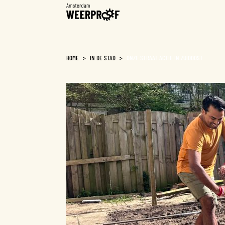
Weerproof
HOME
>
IN DE STAD
>
ONZE STRAAT ACTIE IN ZUIDOOST