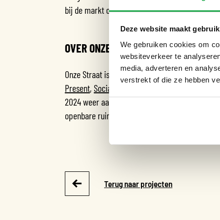
bij de markt op het Snelleveldplein om al jouw
Deze website maakt gebruik
We gebruiken cookies om cont
OVER ONZE STRAAT
websiteverkeer te analyseren
media, adverteren en analys
Onze Straat is een project van Amsterdam Wee
verstrekt of die ze hebben v
Present
,
Sociaal Tuinieren
,
Rochdale
en
De Gro
2024 weer aan de slag om zoveel mogelijk strat
openbare ruimte, maar ook in jouw voor- en/of 
Terug naar projecten