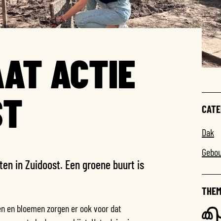
AT ACTIE
ST
CATE
Dak
Gebo
en in Zuidoost. Een groene buurt is
THEM
men en bloemen zorgen er ook voor dat