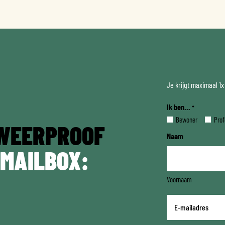
Je krijgt maximaal 1
Ik ben...
*
Bewoner
Prof
WEERPROOF
Naam
 MAILBOX:
Voornaam
E-
mailadres