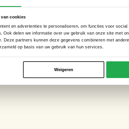
 groene vragen te beantwoorden.
 van cookies
ent en advertenties te personaliseren, om functies voor social
. Ook delen we informatie over uw gebruik van onze site met on
e. Deze partners kunnen deze gegevens combineren met andere i
rproof,
gemeente Amsterdam
,
Stichting
erzameld op basis van uw gebruik van hun services.
ene Druppel
. We gaan net als in 2023 ook in
en in Amsterdam vergroenen. Niet alleen in de
achtertuin!
Weigeren