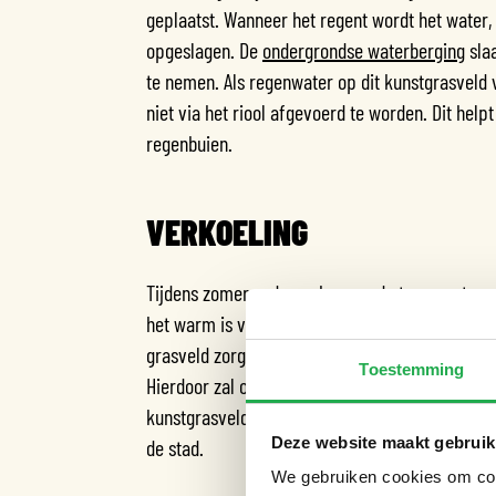
geplaatst. Wanneer het regent wordt het water, d
opgeslagen. De
ondergrondse waterberging
slaa
te nemen. Als regenwater op dit kunstgrasveld va
niet via het riool afgevoerd te worden. Dit hel
regenbuien.
VERKOELING
Tijdens zomerse dagen kunnen de temperaturen
het warm is verdampt het opgeslagen regenwate
grasveld zorgt deze verdamping voor het verko
Toestemming
Hierdoor zal ook met warme dagen de temperatu
kunstgrasveld blijft te allen tijden speelbaar e
Deze website maakt gebruik
de stad.
We gebruiken cookies om cont