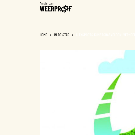
Weerproof
HOME
>
IN DE STAD
>
CITYSPORTS KUNSTGRASVELDEN: VERKOE