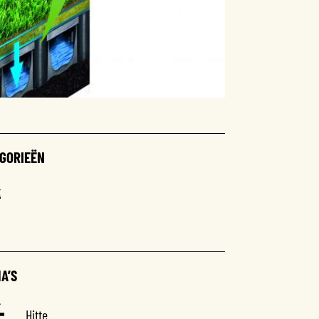
GORIEËN
t
A’S
Hitte