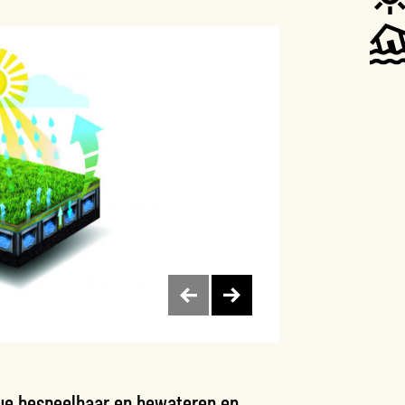
nue bespeelbaar en bewateren en