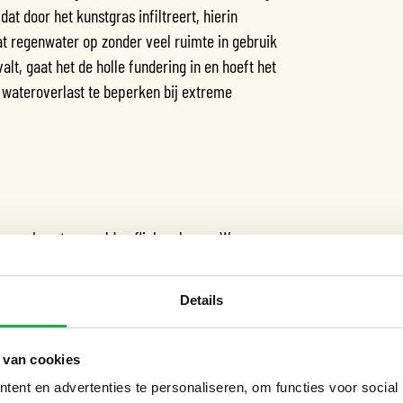
at door het kunstgras infiltreert, hierin
t regenwater op zonder veel ruimte in gebruik
lt, gaat het de holle fundering in en hoeft het
pt wateroverlast te beperken bij extreme
 van kunstgrasvelden flink oplopen. Wanneer
r via de kunstgrasmat. Net zoals een echt
elen van het speelveld en de omgeving.
Details
ur van het veld niet hoog oplopen. Het
n draagt bij aan het hittebestendig maken van
 van cookies
ent en advertenties te personaliseren, om functies voor social