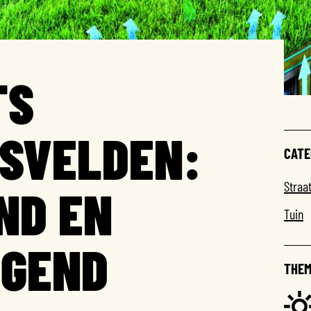
TS
SVELDEN:
CATE
Straa
ND EN
Tuin
GEND
THEM