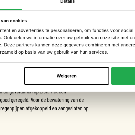
er meerdere overleggen met de Alliantie om
Details
 van cookies
aciliterende rol. Ze legden contact met de
ent en advertenties te personaliseren, om functies voor social
 samen met groenbedrijf Van der Tol om de
. Ook delen we informatie over uw gebruik van onze site met on
rscommissie bij het verzamelen van
e. Deze partners kunnen deze gegevens combineren met andere i
.
erzameld op basis van uw gebruik van hun services.
Weigeren
 de geveltuinen op zich. Met een
goed geregeld. Voor de bewatering van de
ee regenpijpen afgekoppeld en aangesloten op