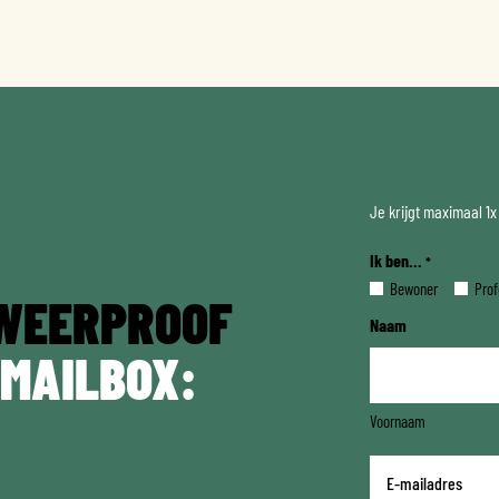
Je krijgt maximaal 1
Ik ben...
*
Bewoner
Prof
WEERPROOF
Naam
 MAILBOX:
Voornaam
E-
mailadres