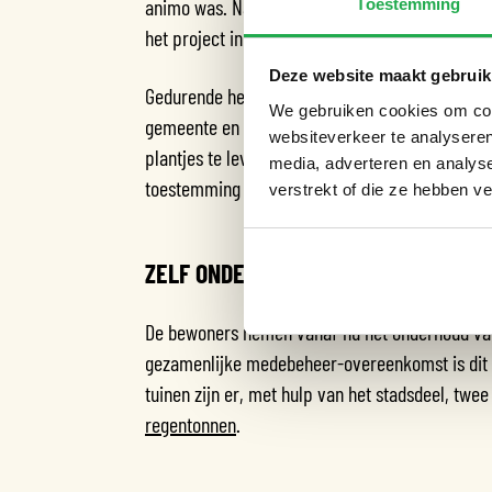
animo was. Na een positieve uitkomst volgden 
Toestemming
het project in goede banen te leiden.
Deze website maakt gebruik
Gedurende het proces speelde de Alliantie een f
We gebruiken cookies om cont
gemeente en Amsterdam Weerproof, en werkten
websiteverkeer te analyseren
plantjes te leveren. Ook hielpen ze de bewone
media, adverteren en analys
toestemming van bewoners op de begane grond
verstrekt of die ze hebben v
ZELF ONDERHOUD DOEN
De bewoners nemen vanaf nu het onderhoud van
gezamenlijke medebeheer-overeenkomst is dit 
tuinen zijn er, met hulp van het stadsdeel, tw
regentonnen
.