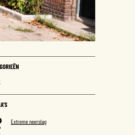
GORIEËN
t
A’S
Extreme neerslag