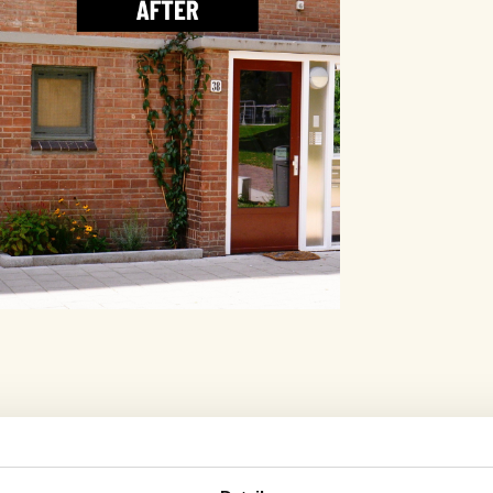
complexen, stond volledig achter het idee. In
sie een enquête om te peilen of er voldoende