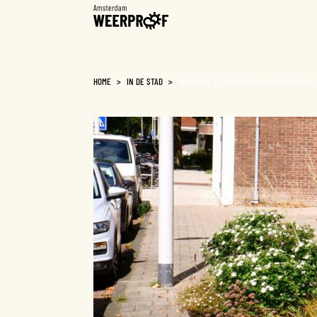
Weerproof
HOME
>
IN DE STAD
>
19 GROENE GEVELTUINEN IN SLOTERVAART