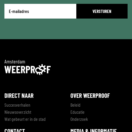
E-
mailadres
*
DIRECT NAAR
OVER WEERPROOF
Succesverhalen
Beleid
Nieuwsoverzicht
Educatie
Wat gebeurt er in de stad
Onderzoek
CONTACT
MEDIA & INFORMATIE