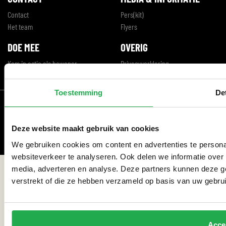
Contact
Pers(kit)
Het team
Flyers
DOE MEE
OVERIG
Kom in actie als bewoner
Privacyverklaring
Sluit je aan als partner
Cookie statement
Toestemming
De
© Weerproof 2026
Deze website maakt gebruik van cookies
We gebruiken cookies om content en advertenties te persona
websiteverkeer te analyseren. Ook delen we informatie over 
media, adverteren en analyse. Deze partners kunnen deze g
verstrekt of die ze hebben verzameld op basis van uw gebru
Acce