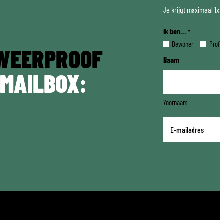
Je krijgt maximaal 1
Ik ben...
*
Bewoner
Prof
WEERPROOF
Naam
 MAILBOX:
Voornaam
E-
mailadres
*