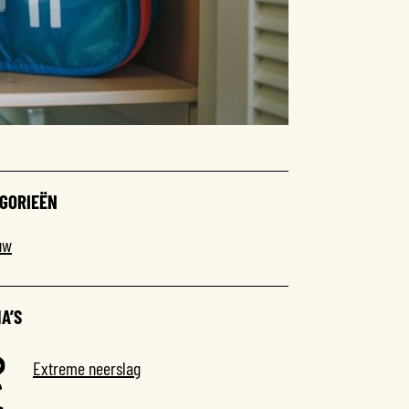
GORIEËN
uw
A’S
Extreme neerslag