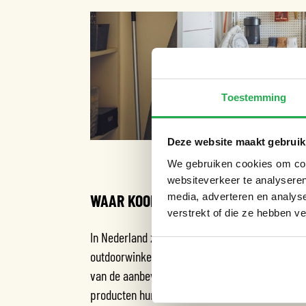
Toestemming
Deze website maakt gebruik
We gebruiken cookies om cont
websiteverkeer te analyseren
WAAR KOOP JE EEN NOODPAKKET?
media, adverteren en analys
verstrekt of die ze hebben v
In Nederland zijn complete noodpakketten te k
outdoorwinkels en sommige bouwmarkten. Je ku
van de aanbevolen lijst. Zorg ervoor dat je de 
producten hun houdbaarheidsdatum naderen.