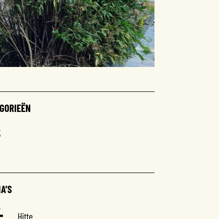
GORIEËN
t
A’S
Hitte