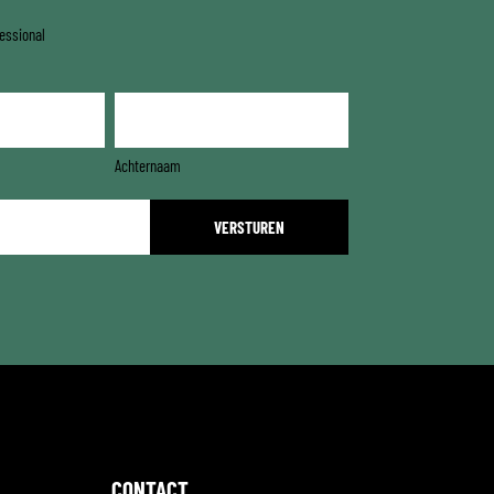
essional
Achternaam
CONTACT