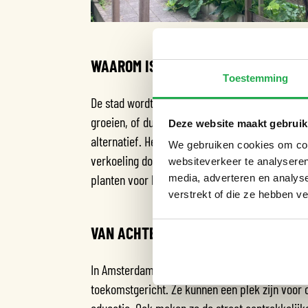
WAAROM IS EEN PERGOLA BELANGRI
Toestemming
De stad wordt steeds warmer, vooral in de zo
groeien, of duurt het jaren voordat ze groot ge
Deze website maakt gebruik
alternatief. Het geeft meteen beschutting tege
We gebruiken cookies om cont
verkoeling door verdamping. Ook draagt het bij 
websiteverkeer te analyseren
planten voor bijen en vlinders.
media, adverteren en analys
verstrekt of die ze hebben v
VAN ACHTERTUIN NAAR STADSMEUBI
In Amsterdam zien we nu de eerste voorbeelden 
toekomstgericht. Ze kunnen een plek zijn voor 
educatie. Ook maken ze de straat aantrekkelijke