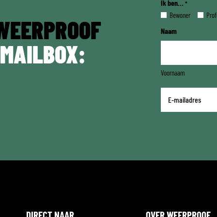
Ik ben...
*
Bewoner
Prof
WEERPROOF
Naam
 MAILBOX:
Voornaam
E-
mailadres
*
DIRECT NAAR
OVER WEERPROOF