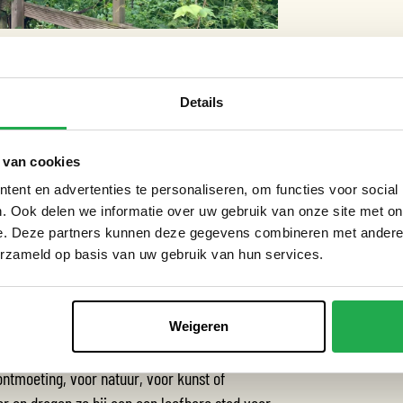
JK?
Details
mer. Op veel plekken kunnen geen bomen
noeg zijn. Een pergola is dan een goed
 van cookies
n de zon en met klimplanten ook extra
ent en advertenties te personaliseren, om functies voor social
aan biodiversiteit, bijvoorbeeld met bloeiende
. Ook delen we informatie over uw gebruik van onze site met on
e. Deze partners kunnen deze gegevens combineren met andere i
erzameld op basis van uw gebruik van hun services.
LAIR
Weigeren
van stadspergola’s: robuust, veelzijdig en
ontmoeting, voor natuur, voor kunst of
r en dragen ze bij aan een leefbare stad voor