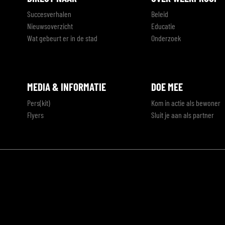
Succesverhalen
Beleid
Nieuwsoverzicht
Educatie
Wat gebeurt er in de stad
Onderzoek
MEDIA & INFORMATIE
DOE MEE
Pers(kit)
Kom in actie als bewoner
Flyers
Sluit je aan als partner