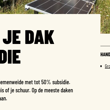
 JE DAK
DIE
HAND
Gr
loemenweide met tot 50% subsidie.
uis of je schuur. Op de meeste daken
aan.