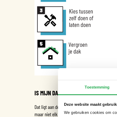
Toestemming
IS MIJN DAK GESCHIKT?
Deze website maakt gebruik
Dat ligt aan de draagkracht van je dak. Platte o
We gebruiken cookies om cont
maar niet elk dak is geschikt voor vergroening