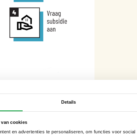
Details
 van cookies
f licht hellende daken zijn het meest geschikt,
ent en advertenties te personaliseren, om functies voor social
. Een groen dak vereist een bepaalde