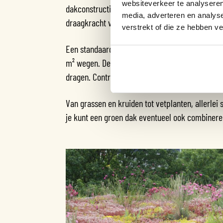
websiteverkeer te analyseren
dakconstructie, vooral bij daken met een bepe
media, adverteren en analys
draagkracht van jouw dak en vraag advies aan e
verstrekt of die ze hebben v
Een standaard groen dak weegt ongeveer 80 kg
m² wegen. De meeste platte daken in Nederland
dragen. Controleer altijd de draagkracht van jo
Van grassen en kruiden tot vetplanten, allerlei
je kunt een groen dak eventueel ook combiner