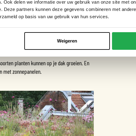
. Ook delen we informatie over uw gebruik van onze site met on
rkte draagkracht. Dus check vooraf de
e. Deze partners kunnen deze gegevens combineren met andere i
en specialist of constructeur.
erzameld op basis van uw gebruik van hun services.
 per m². Een daktuin kan meer dan 500 kg per
 kunnen een belasting van 100 kg per m²
Weigeren
uw dak voordat je een groen dak aanlegt.
 soorten planten kunnen op je dak groeien. En
en met zonnepanelen.