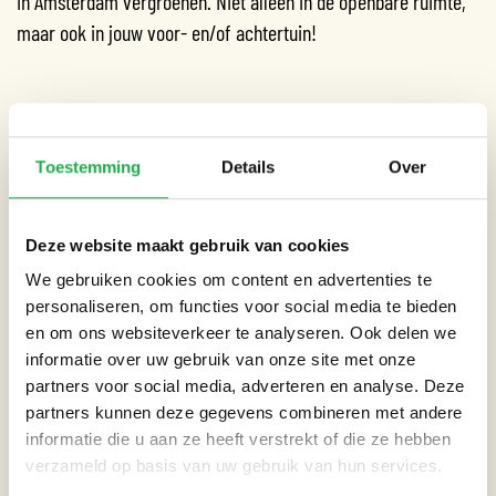
in Amsterdam vergroenen. Niet alleen in de openbare ruimte,
maar ook in jouw voor- en/of achtertuin!
Datum:
23-04-2024
Toestemming
Details
Over
Tijd:
10:00 - 15:00
Deze website maakt gebruik van cookies
We gebruiken cookies om content en advertenties te
Locatie:
Snelleveldplein
personaliseren, om functies voor social media te bieden
en om ons websiteverkeer te analyseren. Ook delen we
informatie over uw gebruik van onze site met onze
partners voor social media, adverteren en analyse. Deze
CATEGORIEËN
partners kunnen deze gegevens combineren met andere
informatie die u aan ze heeft verstrekt of die ze hebben
Straat
verzameld op basis van uw gebruik van hun services.
Tuin