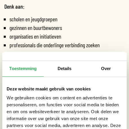
Denk aan:
scholen en jeugdgroepen
gezinnen en buurtbewoners
organisaties en initiatieven
professionals die onderlinge verbinding zoeken
Of je nu educatie wilt bieden, bewustwording wilt vergroten of
mensen met elkaar wilt verbinden: de Klimaat Bingo past zich
Toestemming
Details
Over
aan.
Deze website maakt gebruik van cookies
AFGESTEMD OP DOELGROEP EN DOEL
We gebruiken cookies om content en advertenties te
Bij elke aanvraag kijken we eerst naar:
personaliseren, om functies voor social media te bieden
en om ons websiteverkeer te analyseren. Ook delen we
de doelgroep
informatie over uw gebruik van onze site met onze
het doel (educatief, verbindend, inspirerend)
partners voor social media, adverteren en analyse. Deze