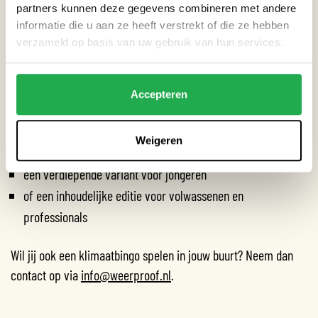
partners kunnen deze gegevens combineren met andere
het kennis- en educatieniveau
informatie die u aan ze heeft verstrekt of die ze hebben
verzameld op basis van uw gebruik van hun services.
Op basis daarvan wordt de inhoud aangepast.
De toon, de vragen en de voorbeelden sluiten aan bij wie er
meedoet.
Accepteren
Zo ontstaat er:
Weigeren
een speelse versie voor kinderen
een verdiepende variant voor jongeren
of een inhoudelijke editie voor volwassenen en
professionals
Wil jij ook een klimaatbingo spelen in jouw buurt? Neem dan
contact op via
info@weerproof.nl
.