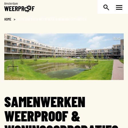
Weerproof
HOME
>
SAMENWERKEN WEERPROOF & WONING­CORPORATIES
Wadi
SAMENWERKEN
WEERPROOF &