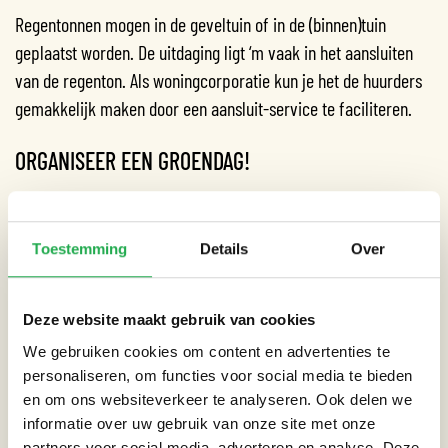
Regentonnen mogen in de geveltuin of in de (binnen)tuin
geplaatst worden. De uitdaging ligt ‘m vaak in het aansluiten
van de regenton. Als woningcorporatie kun je het de huurders
gemakkelijk maken door een aansluit-service te faciliteren.
ORGANISEER EEN GROENDAG!
Overal in de stad wonen huurders met groene vingers die zich
graag inzetten voor het gezamenlijk onderhouden van een
Toestemming
Details
Over
binnentuin en/of groen plein. Tijdens een groendag kunnen
huurders samen aan de slag met het onttegelen en vergroenen
van hun gezamenlijke binnentuin of plein. Als
Deze website maakt gebruik van cookies
woningcorporatie kun je hierbij ondersteunen door
We gebruiken cookies om content en advertenties te
voorafgaand alle ideeën op te halen, een plan van aanpak te
personaliseren, om functies voor social media te bieden
maken en toestemming te verlenen. Wij hebben al vaker
en om ons websiteverkeer te analyseren. Ook delen we
informatie over uw gebruik van onze site met onze
groendagen georganiseerd en delen onze kennis over het
partners voor social media, adverteren en analyse. Deze