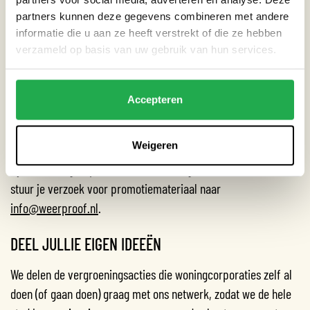
organiseren hiervan en de benodigdheden hiervoor graag met
partners kunnen deze gegevens combineren met andere
jullie.
informatie die u aan ze heeft verstrekt of die ze hebben
verzameld op basis van uw gebruik van hun services.
PROMOTIEMATERIAAL
Amsterdam Weerproof beschikt over een breed scala aan
Accepteren
promotiemateriaal om vergroening te stimuleren, waaronder
een online
maatregelen toolbox
voor professionals,
tips
over
Weigeren
wat je zelf kan doen voor bewoners, een actiekaart, posters en
flyers. Woningcorporaties kunnen hier gebruik van maken,
stuur je verzoek voor promotiemateriaal naar
info@weerproof.nl
.
DEEL JULLIE EIGEN IDEEËN
We delen de vergroeningsacties die woningcorporaties zelf al
doen (of gaan doen) graag met ons netwerk, zodat we de hele