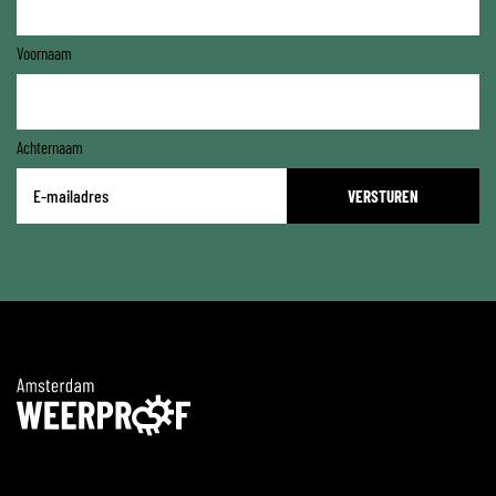
Voornaam
Achternaam
E-
mailadres
*