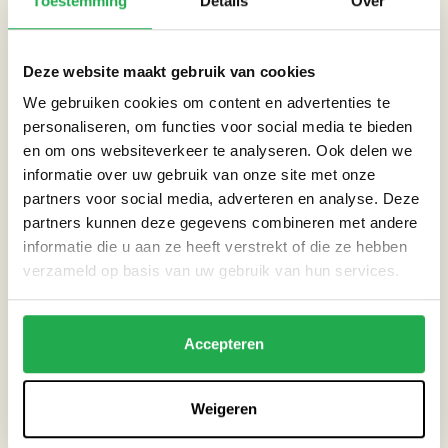
Toestemming
Details
Over
Pieter Glas in contact met Amsterdam Weerproof.
Amsterdammers wilde hun tegels kwijt en het skatepark had
Deze website maakt gebruik van cookies
ze nodig. Een ideale win-win situatie! ‘
Wij zijn enorm bij met
We gebruiken cookies om content en advertenties te
tegels van de tegelservice! Meer groene tuinen en ons
personaliseren, om functies voor social media te bieden
scheelde het een berg geld!
’, aldus Pieter.
en om ons websiteverkeer te analyseren. Ook delen we
informatie over uw gebruik van onze site met onze
Door deze samenwerking is het mogelijk gemaakt dat er ruim
partners voor social media, adverteren en analyse. Deze
vier vrachtwagens met tuintegels van de tegelservice zijn
partners kunnen deze gegevens combineren met andere
verwerkt in het skatepark. Zo hebben bewoners uit heel
informatie die u aan ze heeft verstrekt of die ze hebben
Amsterdam letterlijk een steentje bijgedragen aan het
verzameld op basis van uw gebruik van hun services.
skatepark voor de jongeren van de K-buurt. Het skatepark
wordt eind oktober 2021 in gebruik genomen.
Accepteren
‘
We hebben dit met een hele groep samengedaan, daar
ontstaan vriendschappen uit en voor het parkje zelf een mate
Weigeren
van eigenaarschap. Het is ons geschenk aan deze buurt, we