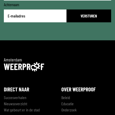
Achternaam
E-
mailadres
*
DIRECT NAAR
OVER WEERPROOF
Succesverhalen
Beleid
Nieuwsoverzicht
Educatie
Wat gebeurt er in de stad
Onderzoek