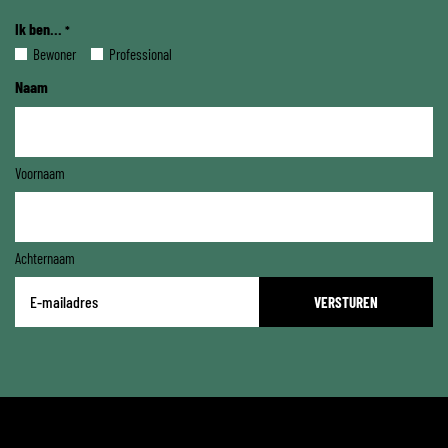
Ik ben...
*
Bewoner
Professional
Naam
Voornaam
Achternaam
E-
mailadres
*