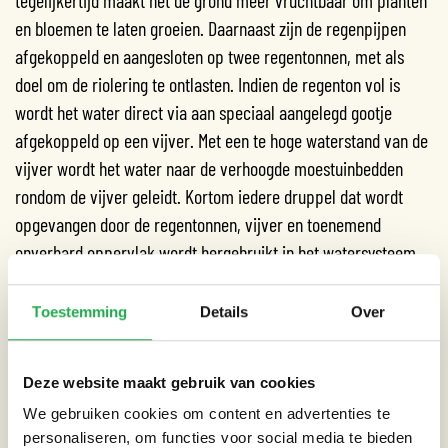
en bloemen te laten groeien. Daarnaast zijn de regenpijpen
afgekoppeld en aangesloten op twee regentonnen, met als
doel om de riolering te ontlasten. Indien de regenton vol is
wordt het water direct via aan speciaal aangelegd gootje
afgekoppeld op een vijver. Met een te hoge waterstand van de
vijver wordt het water naar de verhoogde moestuinbedden
rondom de vijver geleidt. Kortom iedere druppel dat wordt
opgevangen door de regentonnen, vijver en toenemend
onverhard oppervlak wordt hergebruikt in het watersysteem
van de tuin.
Toestemming
Details
Over
Emancipatiecentrum Vrouw en Vaart
Emancipatiecentrum Vrouw en Vaart is de plek voor vrouwen
Deze website maakt gebruik van cookies
die wonen, leven, werken in de regio Amsterdam Nieuw West.
We gebruiken cookies om content en advertenties te
Aan de hand van het emancipatiecentrum kunnen de vrouwen
personaliseren, om functies voor social media te bieden