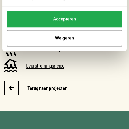
THEMA’S
Accepteren
Droogte
Weigeren
Extreme neerslag
Overstromingsrisico
Terug naar projecten