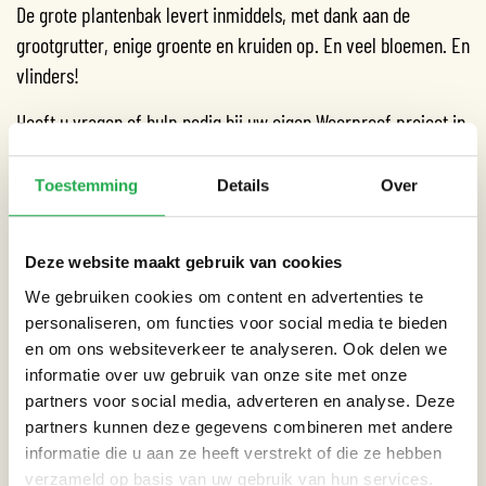
De grote plantenbak levert inmiddels, met dank aan de
grootgrutter, enige groente en kruiden op. En veel bloemen. En
vlinders!
Heeft u vragen of hulp nodig bij uw eigen Weerproof project in
onze buurt? Neem gerust contact op.
Toestemming
Details
Over
Dit project kreeg zelfs aandacht van het TV-programma
Groenlicht!
Bekijk de aflevering!
Deze website maakt gebruik van cookies
Locatie: Recht Boomssloot, Amsterdam.
We gebruiken cookies om content en advertenties te
personaliseren, om functies voor social media te bieden
en om ons websiteverkeer te analyseren. Ook delen we
informatie over uw gebruik van onze site met onze
partners voor social media, adverteren en analyse. Deze
CATEGORIEËN
partners kunnen deze gegevens combineren met andere
informatie die u aan ze heeft verstrekt of die ze hebben
Dak
verzameld op basis van uw gebruik van hun services.