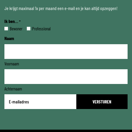
Je krijgt maximaal 1x per maand een e-mail en je kan altijd opzeggen!
Ik ben...
*
Bewoner
Professional
Naam
Voornaam
Achternaam
E-
mailadres
*