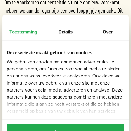
Om te voorkomen dat eenzelfde situatie opnieuw voorkomt,
hebben we aan de regenpijp een overlooppijpje gemaakt. Dit
voorkomt het vacuüm trekken van het riool, waardoor het
regenwater niet naar binnen stroomt. Het stuk tussen de
Toestemming
Details
Over
regenpijp is van de mannen van
Buunk
, het pijpje eraan
hebben we zelf gedaan.
Deze website maakt gebruik van cookies
Het regenwater loopt nu vanaf het overlooppijpje onder het
We gebruiken cookies om content en advertenties te
terras door naar de tuin. De tuin kan dit regenwater goed
personaliseren, om functies voor social media te bieden
gebruiken.
en om ons websiteverkeer te analyseren. Ook delen we
informatie over uw gebruik van onze site met onze
partners voor social media, adverteren en analyse. Deze
partners kunnen deze gegevens combineren met andere
informatie die u aan ze heeft verstrekt of die ze hebben
CATEGORIEËN
verzameld op basis van uw gebruik van hun services.
Gebouw