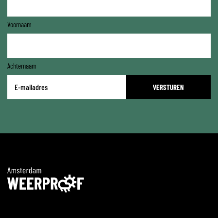
Voornaam
Achternaam
E-
mailadres
*