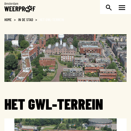
Weerproof
HOME
>
IN DE STAD
>
HET GWL-TERREIN
HET GWL-TERREIN