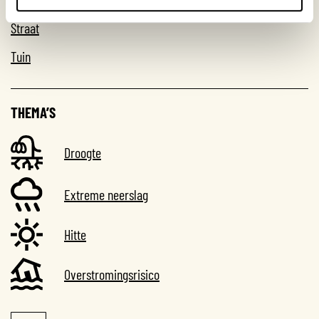
Straat
Tuin
THEMA’S
Droogte
Extreme neerslag
Hitte
Overstromingsrisico