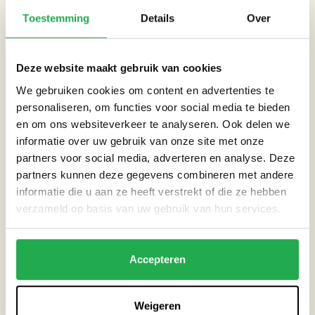
bestaat uit (nuts)tuinen en plantsoenen.
Toestemming
Details
Over
Op de verharde delen wordt het regenwater door goten
afgevoerd en komt terecht in de midden op het terrein gelegen
Deze website maakt gebruik van cookies
Waterleliegracht. Als dat reservoir een bepaalde waterhoogte
We gebruiken cookies om content en advertenties te
bereikt wordt het overtollige water overgeheveld naar de
personaliseren, om functies voor social media te bieden
nabijgelegen Haarlemmertrekvaart.
en om ons websiteverkeer te analyseren. Ook delen we
Regenwater komt dus niet in het rioolstelsel terecht.
informatie over uw gebruik van onze site met onze
partners voor social media, adverteren en analyse. Deze
Locatie: Waterleliegracht, Amsterdam
partners kunnen deze gegevens combineren met andere
informatie die u aan ze heeft verstrekt of die ze hebben
verzameld op basis van uw gebruik van hun services.
CATEGORIEËN
Accepteren
Dak
Weigeren
Gebouw