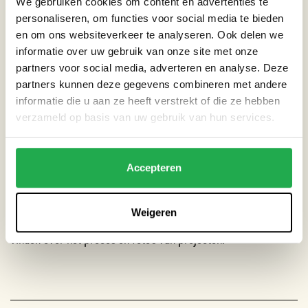
We gebruiken cookies om content en advertenties te
verhoogde bedden gelijk bewaterd. Alle drie de schuurtjes op
personaliseren, om functies voor social media te bieden
het schoolplein zijn afgekoppeld met dit systeem.
en om ons websiteverkeer te analyseren. Ook delen we
informatie over uw gebruik van onze site met onze
LEERLINGEN EN LEERKRACHTEN
partners voor social media, adverteren en analyse. Deze
partners kunnen deze gegevens combineren met andere
Naast het eetbare groen en de wateropvang, is een levende
informatie die u aan ze heeft verstrekt of die ze hebben
wilgentunnel geplant waar kinderen in kunnen spelen. Voor de
verzameld op basis van uw gebruik van hun services.
leerkrachten is een zit plek gecreëerd die is vormgegeven met
Hugelboxen (verhoogde plantenbakken in houten kisten). De
Accepteren
bakken zijn beplant met veel stuifmeelrijke bloemen en
kruiden.
Weigeren
Op de website van
Towards Nature
is meer informatie te
vinden over het proces en foto’s van projecten.