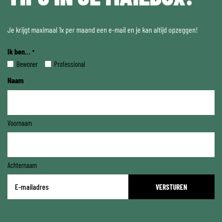
Je krijgt maximaal 1x per maand een e-mail en je kan altijd opzeggen!
Ik ben...
*
Bewoner
Professional
Naam
Voornaam
Achternaam
E-
mailadres
*