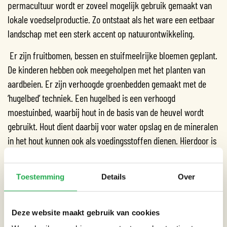
permacultuur wordt er zoveel mogelijk gebruik gemaakt van
lokale voedselproductie. Zo ontstaat als het ware een eetbaar
landschap met een sterk accent op natuurontwikkeling.
Er zijn fruitbomen, bessen en stuifmeelrijke bloemen geplant.
De kinderen hebben ook meegeholpen met het planten van
aardbeien. Er zijn verhoogde groenbedden gemaakt met de
‘hugelbed’ techniek. Een hugelbed is een verhoogd
moestuinbed, waarbij hout in de basis van de heuvel wordt
gebruikt. Hout dient daarbij voor water opslag en de mineralen
in het hout kunnen ook als voedingsstoffen dienen. Hierdoor is
er geen irrigatie nodig voor de planten, wat water bespaard.
De verhoogde groenbedden zijn verbonden met een
regenton
Toestemming
Details
Over
en een
regenwatervijver
. Deze regenton is afgekoppeld naar
de regenwater vijver, waardoor bij een volle ton het water
Deze website maakt gebruik van cookies
naar de vijver stroomt. Hierdoor worden de planten in de