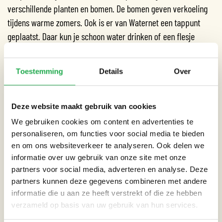
verschillende planten en bomen. De bomen geven verkoeling
tijdens warme zomers. Ook is er van Waternet een tappunt
geplaatst. Daar kun je schoon water drinken of een flesje
vullen. Er zijn meerdere zitbanken en er is speelgelegenheid.
Tijdens de planvorming mochten bewoners meedenken over
Toestemming
Details
Over
het ontwerp van het plein.
Locatie: De Brink, Betondorp, Amsterdam
Deze website maakt gebruik van cookies
We gebruiken cookies om content en advertenties te
personaliseren, om functies voor social media te bieden
en om ons websiteverkeer te analyseren. Ook delen we
informatie over uw gebruik van onze site met onze
CATEGORIEËN
partners voor social media, adverteren en analyse. Deze
partners kunnen deze gegevens combineren met andere
Straat
informatie die u aan ze heeft verstrekt of die ze hebben
verzameld op basis van uw gebruik van hun services.