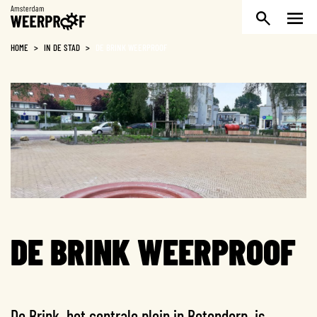
Weerproof
HOME
>
IN DE STAD
>
DE BRINK WEERPROOF
DE BRINK WEERPROOF
De Brink, het centrale plein in Betondorp, is