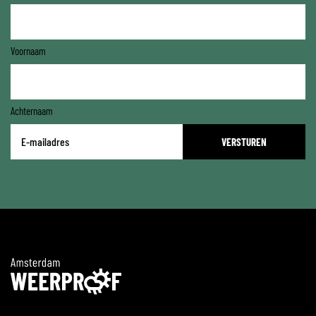
Voornaam
Achternaam
E-
mailadres
*