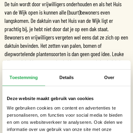
De tuin wordt door vrijwilligers onderhouden en als het Huis
van de Wijk open is kunnen alle (buurt)bewoners even
langskomen. De daktuin van het Huis van de Wijk ligt er
prachtig bij, je hebt niet door dat je op een dak staat.
Bewoners en vrijwilligers vergeten wel eens dat ze zich op een
daktuin bevinden. Het zetten van palen, bomen of
diepwortelende plantensoorten is dan geen goed idee. Leuke
bijkomstigheid: omwonenden hebben een prachtig uitzicht!
Betrokken partijen
Toestemming
Details
Over
In 2013 werd de toenmalige daktuin volledig gerenoveerd. Bij
het project waren onder andere
Van der Tol B.V.
, stadsdeel
Deze website maakt gebruik van cookies
Zuid, De Alliantie, de Vereniging Van Eigenaren, Huis van de
Wijk – De Pijp, omwonenden en Mastum Daksystemen
We gebruiken cookies om content en advertenties te
personaliseren, om functies voor social media te bieden
betrokken.
en om ons websiteverkeer te analyseren. Ook delen we
Locatie: Tweede van der Helststraat, Amsterdam
informatie over uw gebruik van onze site met onze