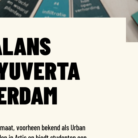
ALANS
 YUVERTA
ERDAM
imaat, voorheen bekend als Urban
n in Artis en biedt studenten een