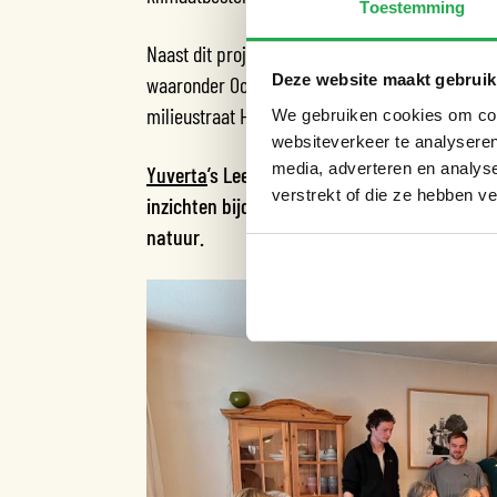
Toestemming
Naast dit project hebben de studenten de tool s
Deze website maakt gebruik
waaronder Oosterwold in Almere, de woonwijk Wi
milieustraat HER in Rotterdam, en op een basi
We gebruiken cookies om cont
websiteverkeer te analyseren
media, adverteren en analys
Yuverta
’s Leefbare Stad en Klimaat opleidin
verstrekt of die ze hebben v
inzichten bijdragen aan de steden van morge
natuur.