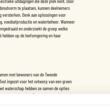
pecifieke uitdagingen die deze plek kent. Door
 donutvorm te plaatsen, kunnen deelnemers
 versterken. Denk aan oplossingen voor
iling, voedselproductie en waterbeheer. Wanneer
 omgedraaid en onderzoekt de groep welke
zal hebben op de leefomgeving en haar
 samen met bewoners van de Tweede
ool ingezet voor het ontwerp van een groen
j het waterschap hebben ze samen de opties
us op waterberging. Deze samenwerking helpt
maken die direct bijdragen aan de