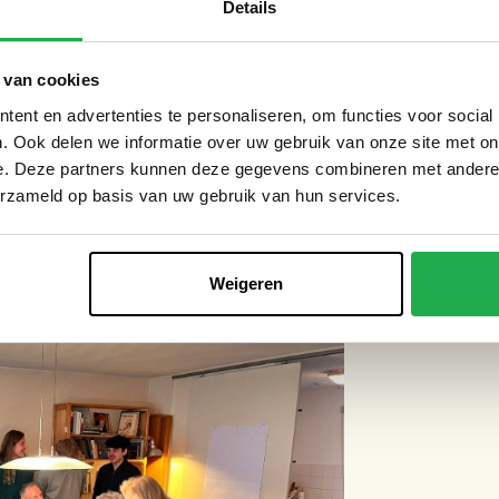
Details
uccesvol ingezet op andere locaties,
 van cookies
ckevoort in Cruquius, de circulaire
sschool in Monnickendam.
ent en advertenties te personaliseren, om functies voor social
. Ook delen we informatie over uw gebruik van onze site met on
e. Deze partners kunnen deze gegevens combineren met andere i
g laat zo zien hoe jongeren met vernieuwende
erzameld op basis van uw gebruik van hun services.
n: duurzaam, leefbaar en in balans met de
Weigeren