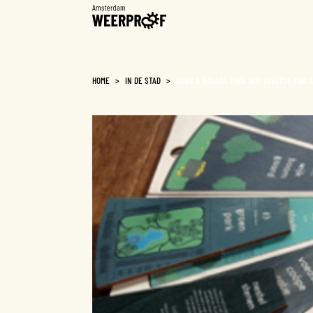
Weerproof
HOME
>
IN DE STAD
>
KANS & BALANS TOOL VAN YUVERTA MBO 