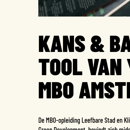
KANS & B
TOOL VAN
MBO AMST
De MBO-opleiding Leefbare Stad en Kl
Green Development, bevindt zich midde