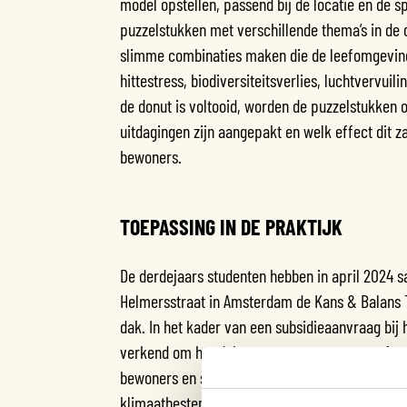
model opstellen, passend bij de locatie en de s
puzzelstukken met verschillende thema’s in de
slimme combinaties maken die de leefomgeving
hittestress, biodiversiteitsverlies, luchtvervu
de donut is voltooid, worden de puzzelstukken
uitdagingen zijn aangepakt en welk effect dit 
bewoners.
TOEPASSING IN DE PRAKTIJK
De derdejaars studenten hebben in april 2024
Helmersstraat in Amsterdam de Kans & Balans T
dak. In het kader van een subsidieaanvraag bi
verkend om het dak te vergroenen met een foc
bewoners en studenten om duurzame keuzes te 
klimaatbestendigheid van de stad.