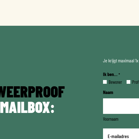
Je krijgt maximaal 1
Ik ben...
*
Bewoner
Prof
WEERPROOF
Naam
 MAILBOX:
Voornaam
E-