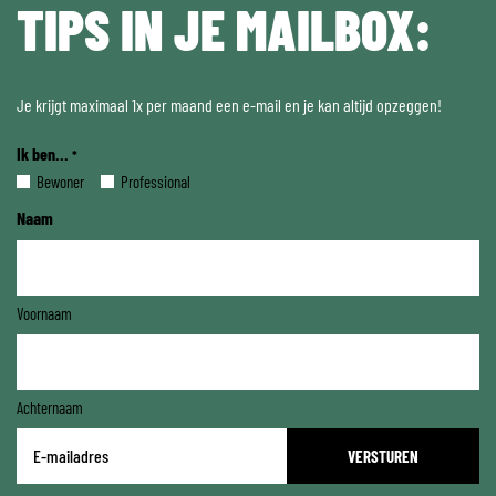
TIPS IN JE MAILBOX:
Je krijgt maximaal 1x per maand een e-mail en je kan altijd opzeggen!
Ik ben...
*
Bewoner
Professional
Naam
Voornaam
Achternaam
E-
mailadres
*