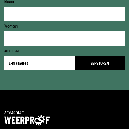
Naam
Voornaam
Achternaam
E-
mailadres
*