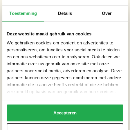
CATEGORIEËN
Toestemming
Details
Over
Straat
Deze website maakt gebruik van cookies
THEMA’S
We gebruiken cookies om content en advertenties te
personaliseren, om functies voor social media te bieden
Extreme neerslag
en om ons websiteverkeer te analyseren. Ook delen we
informatie over uw gebruik van onze site met onze
partners voor social media, adverteren en analyse. Deze
Hitte
partners kunnen deze gegevens combineren met andere
informatie die u aan ze heeft verstrekt of die ze hebben
verzameld op basis van uw gebruik van hun services.
HANDIGE LINKS
Website TAUW
Accepteren
Twitter TAUW
Facebook TAUW