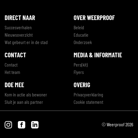
DIRECT NAAR
OVER WEERPROOF
Succesverhalen
Beleid
Nieuwsoverzicht
Educatie
Wat gebeurt er in de stad
Onderzoek
CONTACT
MEDIA & INFORMATIE
Contact
Pers(kit)
Het team
Flyers
DOE MEE
OVERIG
Kom in actie als bewoner
Privacyverklaring
Sluit je aan als partner
Cookie statement
© Weerproof 2026