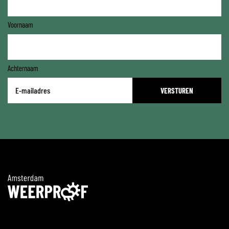
Voornaam
Achternaam
E-
mailadres
*