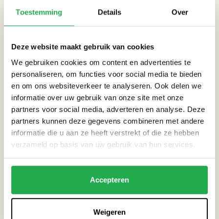
Toestemming
Details
Over
CATEGORIEËN
Straat
Deze website maakt gebruik van cookies
We gebruiken cookies om content en advertenties te
Tuin
personaliseren, om functies voor social media te bieden
en om ons websiteverkeer te analyseren. Ook delen we
informatie over uw gebruik van onze site met onze
THEMA’S
partners voor social media, adverteren en analyse. Deze
partners kunnen deze gegevens combineren met andere
Droogte
informatie die u aan ze heeft verstrekt of die ze hebben
verzameld op basis van uw gebruik van hun services.
Extreme neerslag
Accepteren
Hitte
Weigeren