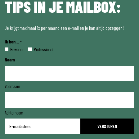
TIPS IN JE MAILBOX:
Je krijgt maximaal 1x per maand een e-mail en je kan altijd opzeggen!
Ik ben...
*
Bewoner
Professional
Naam
Voornaam
Achternaam
E-
mailadres
*