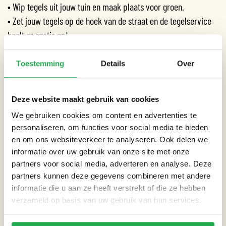
• Wip tegels uit jouw tuin en maak plaats voor groen.
• Zet jouw tegels op de hoek van de straat en de tegelservice
haalt ze gratis op!
Voor aanmelden en meer informatie kijk op
Toestemming
Details
Over
weerproof.nl/tegelservice
Dit zijn de ophaaldagen per stadsdeel:
Deze website maakt gebruik van cookies
We gebruiken cookies om content en advertenties te
personaliseren, om functies voor social media te bieden
MEER GROEN IS KOEL
en om ons websiteverkeer te analyseren. Ook delen we
informatie over uw gebruik van onze site met onze
Met het wippen van de tegels ontstaat meer ruimte voor groen.
partners voor social media, adverteren en analyse. Deze
Veel groen en minder tegels helpen jouw tuin én de stad koeler
partners kunnen deze gegevens combineren met andere
te houden. Zo geniet je tijdens de zomer van een koelere tuin!
informatie die u aan ze heeft verstrekt of die ze hebben
Ook loopt het regenwater beter weg en krijgt de tuin meer
verzameld op basis van uw gebruik van hun services.
bezoek van vogels. Goed voor jou én voor de stad.