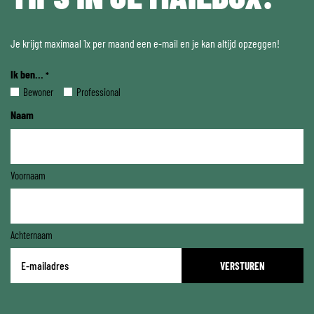
Je krijgt maximaal 1x per maand een e-mail en je kan altijd opzeggen!
Ik ben...
*
Bewoner
Professional
Naam
Voornaam
Achternaam
E-
mailadres
*