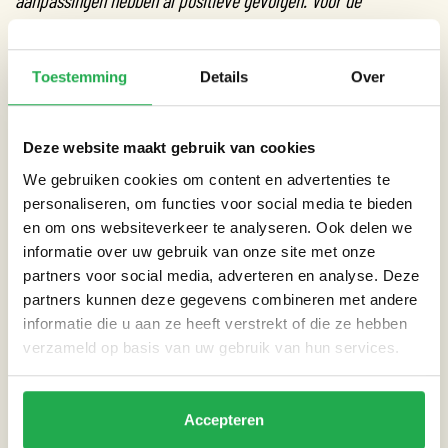
tuineigenaren die wel willen, maar nog niet zo goed weten hoe,
kun je echt iets betekenen als coach. Wij komen naar
Toestemming
Details
Over
tuineigenaren toe, vragen waar hun wensen of problemen
liggen en maken vervolgens specifiek op hun tuin een advies.
Hierdoor help je ook de stad en andere bewoners. Win win!”
Deze website maakt gebruik van cookies
Weerproof Coach Martijn
We gebruiken cookies om content en advertenties te
personaliseren, om functies voor social media te bieden
MAAR HOE DAN?
en om ons websiteverkeer te analyseren. Ook delen we
informatie over uw gebruik van onze site met onze
We kunnen ons voorstellen dat je hulp nodig hebt bij het
partners voor social media, adverteren en analyse. Deze
bepalen wat voor aanpassingen je kunt doen in je tuin. Dit is
partners kunnen deze gegevens combineren met andere
waar de Weerproof Coaches je bij komen helpen. Zij zijn
informatie die u aan ze heeft verstrekt of die ze hebben
verzameld op basis van uw gebruik van hun services.
experts op het gebied van regenwater en klimaat én getraind
in wat er mogelijk is aan kleine maatregelen in tuinen. Ze
komen bij je langs en brengen gratis advies uit over de
Accepteren
mogelijkheden voor jou specifiek. Wil je gelijk doorpakken?