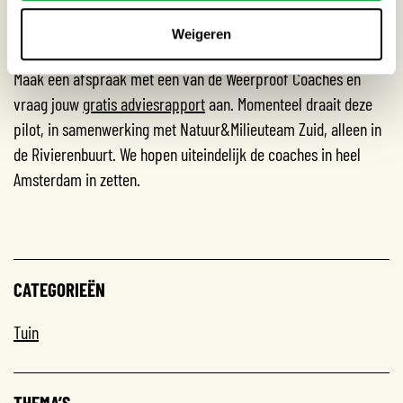
Dan verwijzen de coaches je uiteraard door naar goede
Weigeren
kwekers, leveranciers of uitvoerenden.
Maak een afspraak met een van de Weerproof Coaches en
vraag jouw
gratis adviesrapport
aan. Momenteel draait deze
pilot, in samenwerking met Natuur&Milieuteam Zuid, alleen in
de Rivierenbuurt. We hopen uiteindelijk de coaches in heel
Amsterdam in zetten.
CATEGORIEËN
Tuin
THEMA’S