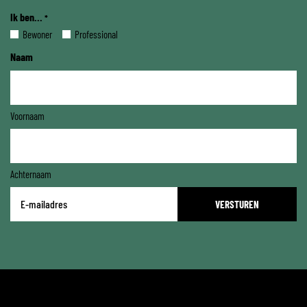
Ik ben...
*
Bewoner
Professional
Naam
Voornaam
Achternaam
E-
mailadres
*