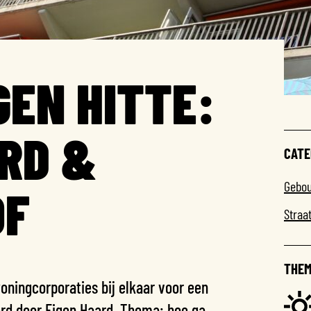
EN HITTE:
RD &
CATE
Gebo
OF
Straa
THEM
oningcorporaties bij elkaar voor een
erd door
Eigen Haard
. Thema: hoe ga