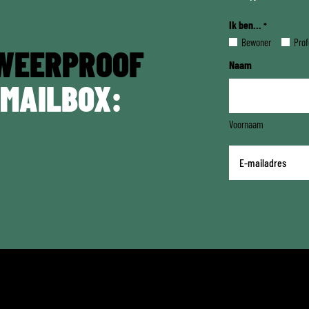
Ik ben...
*
Bewoner
Prof
WEERPROOF
Naam
 MAILBOX:
Voornaam
E-
mailadres
*