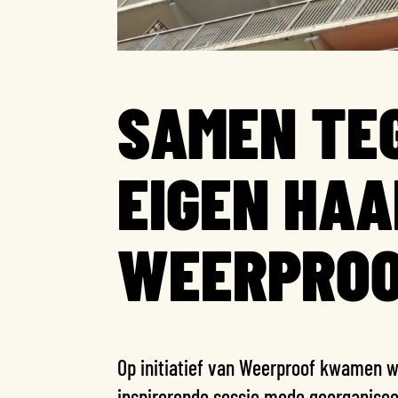
SAMEN TEG
EIGEN HAA
WEERPRO
Op initiatief van Weerproof kwamen w
inspirerende sessie mede georganise