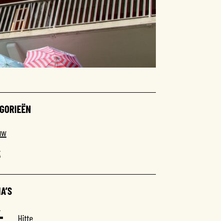
GORIEËN
uw
t
A’S
Hitte