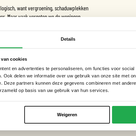
is logisch, want vergroening, schaduwplekken
ger. Maar vaak vergeten we de woningen.
 (sociale) huurwoningen extreem warm. Juist
geen geld voor aanpassingen of verkoeling.
Details
temaatregelen te combineren met sociale
 van cookies
kennis te delen en oplossingen bereikbaar te
ent en advertenties te personaliseren, om functies voor social
. Ook delen we informatie over uw gebruik van onze site met on
e. Deze partners kunnen deze gegevens combineren met andere i
erzameld op basis van uw gebruik van hun services.
n Weerproof praktijkervaringen en concrete
Weigeren
endiger te maken. Denk aan: