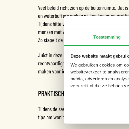
Veel beleid richt zich op de buitenruimte. Dat 
en waterbuffers maken wijken koeler en pretti
Tijdens hitte worden vooral slecht geïsoleerde
mensen met weinig geld wonen daar en hebben 
Toestemming
Zo stapelt de ongelijkheid zich op.
Juist in deze buurten is het belangrijk om hit
Deze website maakt gebruik
rechtvaardigheid: door bewoners te betrekken, 
We gebruiken cookies om cont
maken voor iedereen.
websiteverkeer te analyseren
media, adverteren en analys
verstrekt of die ze hebben v
PRAKTISCHE TIPS
Tijdens de sessie deelden Khymo en Sharma va
tips om woningen en woonomgevingen hittebest