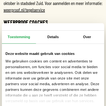
oktober in stadsdeel Zuid. Voor aanmelden en meer informatie:
weerproof.nl/tegelservice
WEERPROOF COACHES
Ze zijn al even actief in de Rivierenbuurt, maar we stellen ze
Toestemming
Details
Over
toch nog even voor: de Weerproof Coaches. Wil je ook aan de
slag met meer groen in uw tuin, maar wil je graag persoonlijk
advies? Maak dan gratis gebruik van de Weerproof Coaches. Zij
Deze website maakt gebruik van cookies
weten precies hoe je een tuin klaarmaken voor flinke
We gebruiken cookies om content en advertenties te
regenbuien, droogte of juist hele hete dagen. De coaches
personaliseren, om functies voor social media te bieden
brengen in kaart wat de knelpunten en mogelijkheden zijn.
en om ons websiteverkeer te analyseren. Ook delen we
Tijdens de acties in de wijk zijn ze aanwezig om je te voorzien
informatie over uw gebruik van onze site met onze
partners voor social media, adverteren en analyse. Deze
van advies.
partners kunnen deze gegevens combineren met andere
informatie die u aan ze heeft verstrekt of die ze hebben
MET DEZE PARTNERS WERKEN WE SAMEN
verzameld op basis van uw gebruik van hun services.