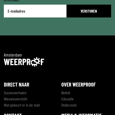
E-
mailadres
*
DIRECT NAAR
OVER WEERPROOF
Succesverhalen
Beleid
Nieuwsoverzicht
Educatie
Wat gebeurt er in de stad
Onderzoek