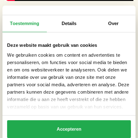
Toestemming
Details
Over
THEMA’S
Deze website maakt gebruik van cookies
Droogte
We gebruiken cookies om content en advertenties te
personaliseren, om functies voor social media te bieden
Extreme neerslag
en om ons websiteverkeer te analyseren. Ook delen we
informatie over uw gebruik van onze site met onze
partners voor social media, adverteren en analyse. Deze
Hitte
partners kunnen deze gegevens combineren met andere
informatie die u aan ze heeft verstrekt of die ze hebben
Overstromingsrisico
verzameld op basis van uw gebruik van hun services.
Accepteren
HANDIGE LINKS