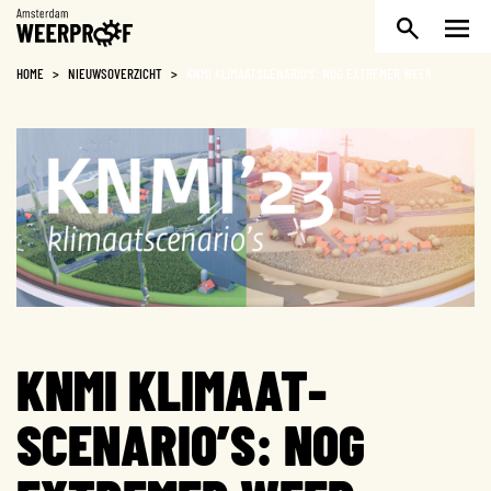
Weerproof
HOME
>
NIEUWSOVERZICHT
>
KNMI KLIMAAT­SCENARIO’S: NOG EXTREMER WEER
KNMI KLIMAAT­
SCENARIO’S: NOG