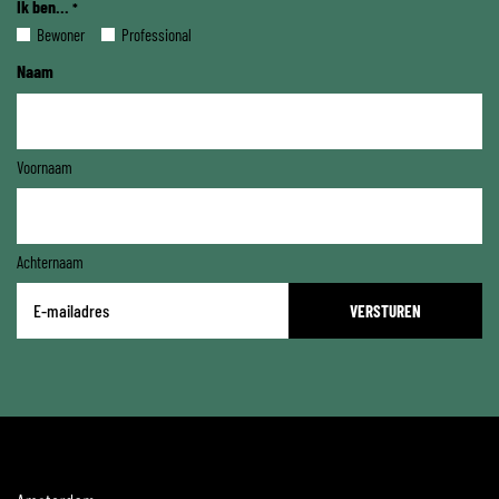
Ik ben...
*
Bewoner
Professional
Naam
Voornaam
Achternaam
E-
mailadres
*