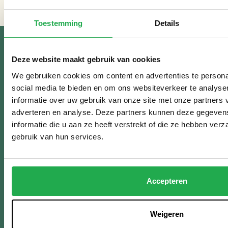
Toestemming
Details
Deze website maakt gebruik van cookies
ONTVANG WEERPROOF
We gebruiken cookies om content en advertenties te persona
social media te bieden en om ons websiteverkeer te analyse
TIPS IN JE MAILBOX:
informatie over uw gebruik van onze site met onze partners 
adverteren en analyse. Deze partners kunnen deze gegeve
informatie die u aan ze heeft verstrekt of die ze hebben ver
Je krijgt maximaal 1x per maand een e-mail en je kan altijd opzeggen!
gebruik van hun services.
Ik ben...
*
Bewoner
Professional
Accepteren
Naam
Weigeren