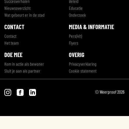
Succesverhalen
Beleid
Nieuwsoverzicht
Educatie
Wat gebeurt er in de stad
Onderzoek
CONTACT
MEDIA & INFORMATIE
Contact
Pers(kit)
Het team
Flyers
DOE MEE
OVERIG
Kom in actie als bewoner
Privacyverklaring
Sluit je aan als partner
Cookie statement
© Weerproof 2026