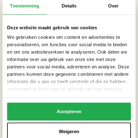
belangrijk voor jezelf en voor de stad.
Toestemming
Details
Over
WIL JE MEER WETEN?
Deze website maakt gebruik van cookies
Kijk voor meer informatie over wat je zelf kunt doen en wie
We gebruiken cookies om content en advertenties te
personaliseren, om functies voor social media te bieden
jou daarbij kunnen helpen.
en om ons websiteverkeer te analyseren. Ook delen we
Wil je ook aan de slag met meer groen rond jouw huis of
informatie over uw gebruik van onze site met onze
partners voor social media, adverteren en analyse. Deze
buurt? Kijk eens naar deze tips voor
hulp voor een groenere
partners kunnen deze gegevens combineren met andere
tuin
informatie die u aan ze heeft verstrekt of die ze hebben
Ook de gemeente Amsterdam heeft verschillende
verzameld op basis van uw gebruik van hun services.
mogelijkheden
om bij te dragen aan een groene stad.
Tips, inspiratie en goede voorbeelden zijn te vinden op
onze
Accepteren
website
.
Weigeren