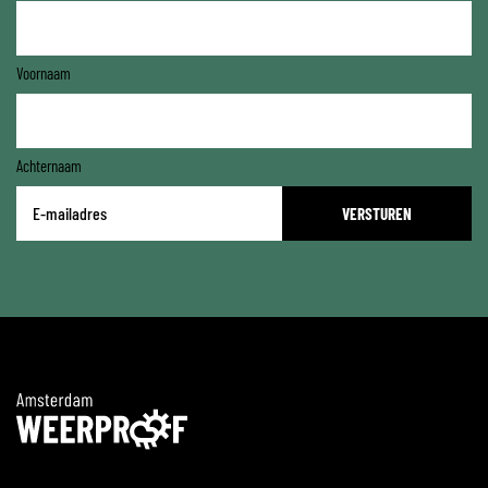
Voornaam
Achternaam
E-
mailadres
*