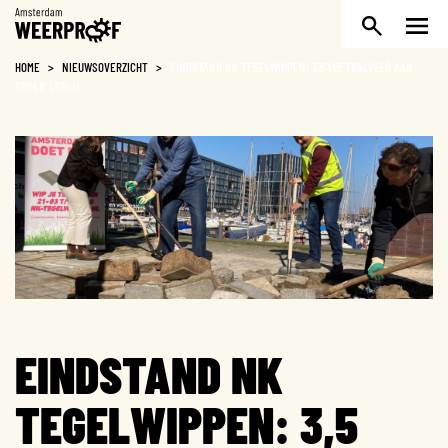
Weerproof
HOME
>
NIEUWSOVERZICHT
>
EINDSTAND NK TEGELWIPPEN: 3,5 VOETBALVELD AAN
GROEN ERBIJ!
EINDSTAND NK
TEGELWIPPEN: 3,5