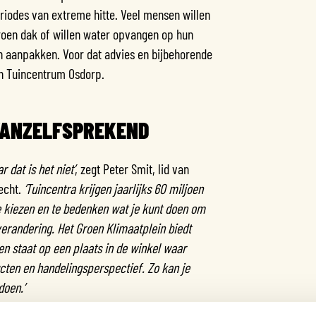
riodes van extreme hitte. Veel mensen willen
roen dak of willen water opvangen op hun
n aanpakken. Voor dat advies en bijbehorende
in Tuincentrum Osdorp.
 VANZELFSPREKEND
 dat is het niet’
, zegt Peter Smit, lid van
echt.
‘Tuincentra krijgen jaarlijks 60 miljoen
te kiezen en te bedenken wat je kunt doen om
verandering. Het Groen Klimaatplein biedt
 en staat op een plaats in de winkel waar
cten en handelingsperspectief. Zo kan je
doen.’