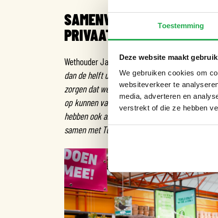
SAMENWERKING TUSSEN O
Toestemming
PRIVAAT TERREIN
Deze website maakt gebruik
Wethouder Jakob Wedemeijer (Openbare Ruimte 
We gebruiken cookies om cont
dan de helft uit privaat terrein en we hebben d
websiteverkeer te analyseren
zorgen dat we de stad zo inrichten dat we regen
media, adverteren en analys
op kunnen vangen. De gemeente en het watersc
verstrekt of die ze hebben v
hebben ook alle Amsterdammers en de Amsterda
samen met Tuincentrum Osdorp optrekken om an