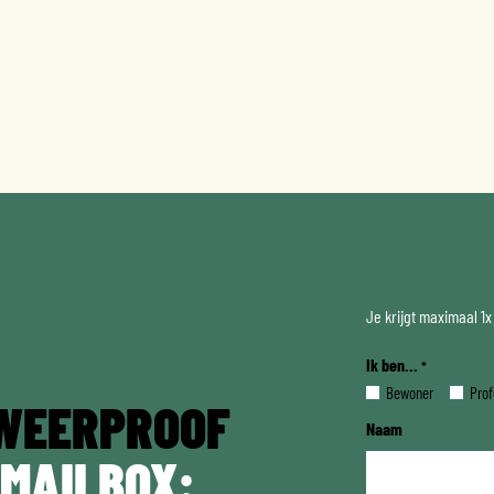
Je krijgt maximaal 1
Ik ben...
*
Bewoner
Prof
WEERPROOF
Naam
 MAILBOX: