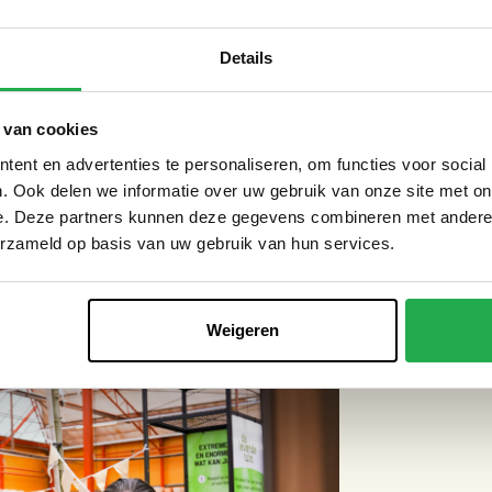
PENBARE RUIMTE EN
Details
 van cookies
en Groen): ‘
Amsterdam bestaat voor meer
ent en advertenties te personaliseren, om functies voor social
us iedereen in de stad nodig om ervoor te
. Ook delen we informatie over uw gebruik van onze site met on
buien en periodes van droogte en hitte beter
e. Deze partners kunnen deze gegevens combineren met andere i
hap doen dat in de openbare ruimte, maar we
erzameld op basis van uw gebruik van hun services.
mse bedrijven nodig. Heel mooi dat we hier
deren te inspireren om mee te doen.’
Weigeren