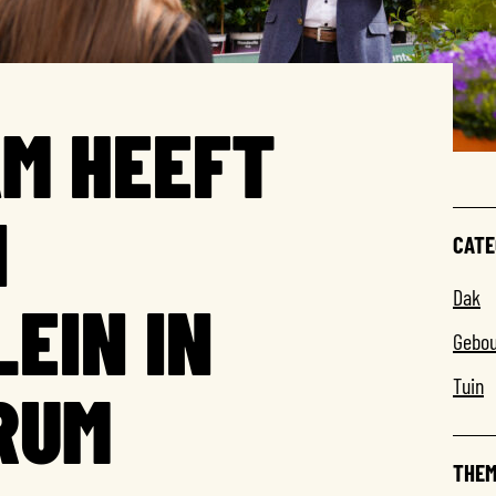
M HEEFT
N
CATE
Dak
EIN IN
Gebo
Tuin
RUM
THEM