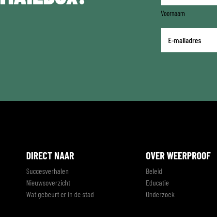
Voornaam
E-
mailadres
*
DIRECT NAAR
OVER WEERPROOF
Succesverhalen
Beleid
Nieuwsoverzicht
Educatie
Wat gebeurt er in de stad
Onderzoek