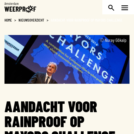
Weerproof
HOME
>
NIEUWSOVERZICHT
>
AANDACHT VOOR RAINPROOF OP MAYORS CHALLENGE
© Nuray Gökalp
AANDACHT VOOR
RAINPROOF OP