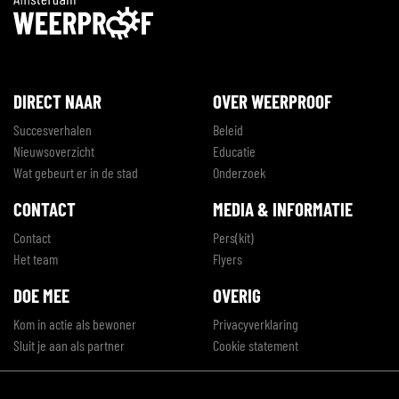
DIRECT NAAR
OVER WEERPROOF
Succesverhalen
Beleid
Nieuwsoverzicht
Educatie
Wat gebeurt er in de stad
Onderzoek
CONTACT
MEDIA & INFORMATIE
Contact
Pers(kit)
Het team
Flyers
DOE MEE
OVERIG
Kom in actie als bewoner
Privacyverklaring
Sluit je aan als partner
Cookie statement