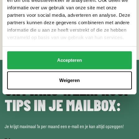
en om ons websiteverkeer te analyseren. Ook delen we
informatie over uw gebruik van onze site met onze
partners voor social media, adverteren en analyse. Deze
partners kunnen deze gegevens combineren met andere
informatie die u aan ze heeft verstrekt of die ze hebben
Terug naar nieuws
verzameld op basis van uw gebruik van hun services.
Accepteren
Weigeren
ONTVANG WEERPROOF
TIPS IN JE MAILBOX:
Je krijgt maximaal 1x per maand een e-mail en je kan altijd opzeggen!