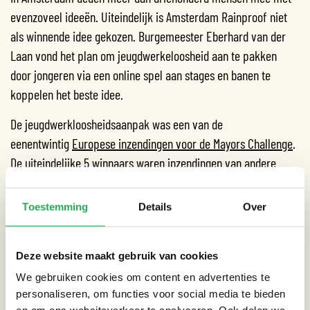
evenzoveel ideeën. Uiteindelijk is Amsterdam Rainproof niet
als winnende idee gekozen. Burgemeester Eberhard van der
Laan vond het plan om jeugdwerkeloosheid aan te pakken
door jongeren via een online spel aan stages en banen te
koppelen het beste idee.
De jeugdwerkloosheidsaanpak was een van de
eenentwintig
Europese inzendingen voor de Mayors Challenge
.
De uiteindelijke 5 winnaars waren inzendingen van andere
Europese steden. Zij ontvingen financiering van Bloomberg
Philanthropies om de ideeën uit te voeren. Er was vijf miljoen
Toestemming
Details
Over
voor de nummer één beschikbaar, en één miljoen voor de
nummers twee tot en met vijf.
Deze website maakt gebruik van cookies
Amsterdam Rainproof is dus niet tot beste idee gekozen, maar
We gebruiken cookies om content en advertenties te
heeft dankzij de Mayors Challenge wel veel positieve aandacht
personaliseren, om functies voor social media te bieden
gekregen. Een vliegende start voor Amsterdam Rainproof dus.