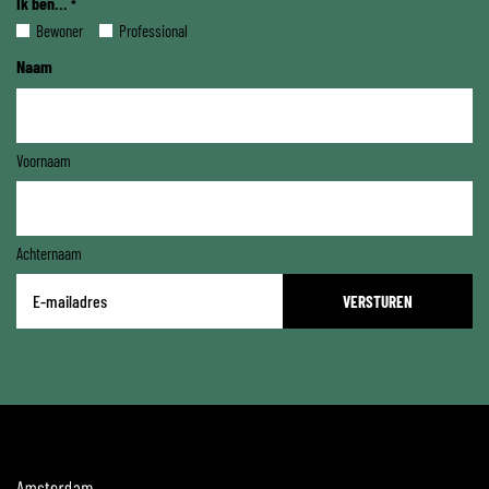
Ik ben...
*
Bewoner
Professional
Naam
Voornaam
Achternaam
E-
mailadres
*