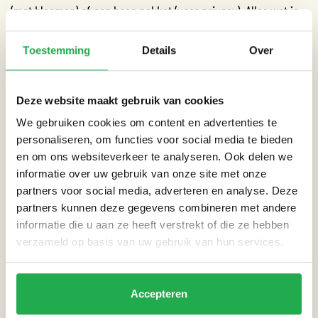
(met bloemen) of een hoog pakket (voor privacy). Alles wat je
nodig hebt zit erbij.
Toestemming
Details
Over
Let op: er zijn een beperkt aantal pakketten beschikbaar, dus
wees er op tijd bij.
Deze website maakt gebruik van cookies
We gebruiken cookies om content en advertenties te
personaliseren, om functies voor social media te bieden
en om ons websiteverkeer te analyseren. Ook delen we
CATEGORIEËN
informatie over uw gebruik van onze site met onze
partners voor social media, adverteren en analyse. Deze
Tuin
partners kunnen deze gegevens combineren met andere
informatie die u aan ze heeft verstrekt of die ze hebben
verzameld op basis van uw gebruik van hun services.
THEMA’S
Accepteren
Extreme neerslag