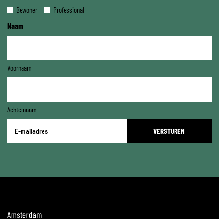
Bewoner
Professional
Naam
Voornaam
Achternaam
E-
mailadres
*