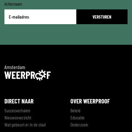
Achternaam
E-
mailadres
*
DIRECT NAAR
OVER WEERPROOF
Succesverhalen
Beleid
Nieuwsoverzicht
Educatie
Wat gebeurt er in de stad
Onderzoek