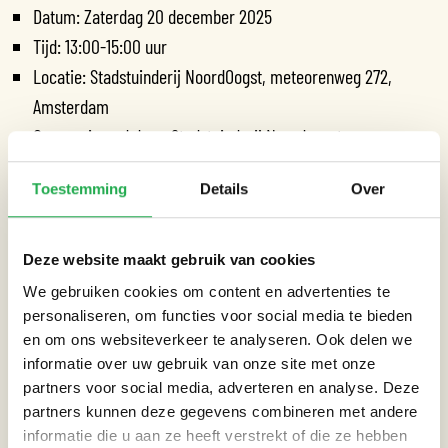
Datum: Zaterdag 20 december 2025
Tijd: 13:00-15:00 uur
Locatie: Stadstuinderij NoordOogst, meteorenweg 272,
Amsterdam
Georganiseerd door: Stadstuinderij Noordoogst
Bekijk
hier
de volledige Weerproof agenda voor meer
Toestemming
Details
Over
evenementen, cursussen en bijeenkomsten.
Deze website maakt gebruik van cookies
We gebruiken cookies om content en advertenties te
personaliseren, om functies voor social media te bieden
Datum:
20-12-2025
en om ons websiteverkeer te analyseren. Ook delen we
informatie over uw gebruik van onze site met onze
partners voor social media, adverteren en analyse. Deze
Tijd:
13:00 - 15:00
partners kunnen deze gegevens combineren met andere
informatie die u aan ze heeft verstrekt of die ze hebben