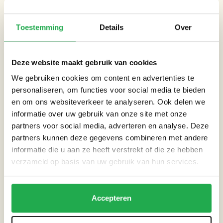
zich in wil zetten voor een groene en klimaatbestendige
stad;
Toestemming
Details
Over
Beschikbaar op alle trainingsmomenten;
Van plan om de opgedane kennis in te zetten en bereid een
Deze website maakt gebruik van cookies
actieplan te schrijven hoe je dit gaat doen;
We gebruiken cookies om content en advertenties te
personaliseren, om functies voor social media te bieden
Data, tijden en locatie
en om ons websiteverkeer te analyseren. Ook delen we
informatie over uw gebruik van onze site met onze
Trainingsdag 1: woensdag 2 oktober 18.30 tot 21.00 uur
partners voor social media, adverteren en analyse. Deze
Trainingsdag 2: woensdag 9 oktober 18.30 tot 21.00 uur
partners kunnen deze gegevens combineren met andere
Trainingsdag 3: zaterdag 19 oktober 9.30 tot 16.00 uur
informatie die u aan ze heeft verstrekt of die ze hebben
verzameld op basis van uw gebruik van hun services.
Trainingsdag 1 en 2 vinden plaats in het Hugo de Vries
Gebouw
Trainingsdag 3 vindt plaats bij De VerbroederIJ
Accepteren
Kosten