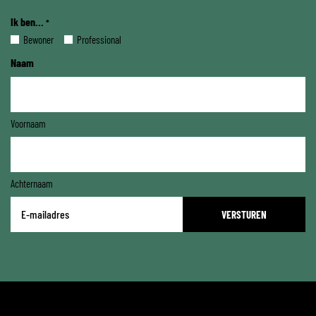
Ik ben...
*
Bewoner
Professional
Naam
Voornaam
Achternaam
E-
mailadres
*